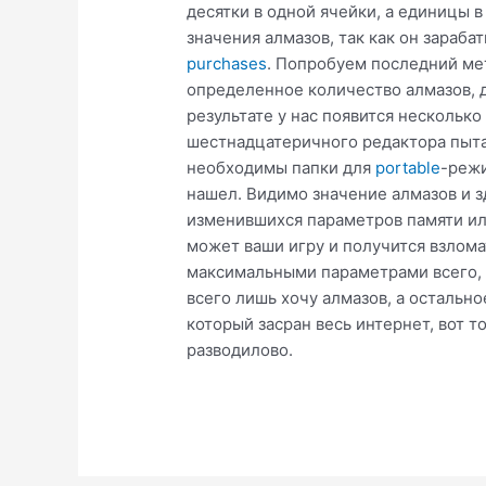
десятки в одной ячейки, а единицы в
значения алмазов, так как он зараба
purchases
. Попробуем последний мет
определенное количество алмазов, д
результате у нас появится нескольк
шестнадцатеричного редактора пытае
необходимы папки для
portable
-режи
нашел. Видимо значение алмазов и з
изменившихся параметров памяти или
может ваши игру и получится взломат
максимальными параметрами всего, та
всего лишь хочу алмазов, а остально
который засран весь интернет, вот т
разводилово.