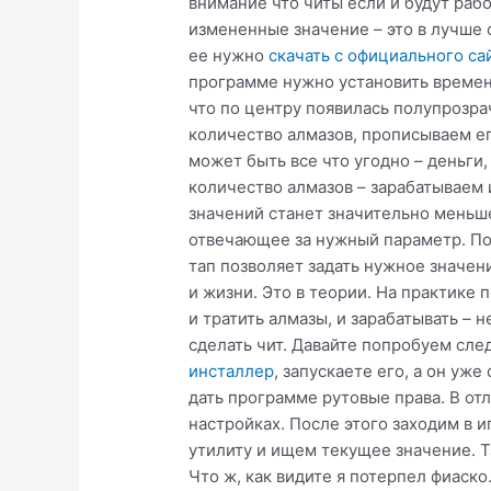
внимание что читы если и будут рабо
измененные значение – это в лучше с
ее нужно
скачать с официального са
программе нужно установить временн
что по центру появилась полупрозрач
количество алмазов, прописываем его
может быть все что угодно – деньги,
количество алмазов – зарабатываем 
значений станет значительно меньше
отвечающее за нужный параметр. Пос
тап позволяет задать нужное значен
и жизни. Это в теории. На практике 
и тратить алмазы, и зарабатывать – 
сделать чит. Давайте попробуем сле
инсталлер
, запускаете его, а он уж
дать программе рутовые права. В отл
настройках. После этого заходим в 
утилиту и ищем текущее значение. Та
Что ж, как видите я потерпел фиаско