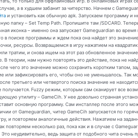
тать, то только для оффлайновых игр. В онлайновых играх с
лучае, а в худшем забанит за читерство. Начнем с Gameguard
йта
и установить как обычную apk. Запускаем программу и не
ую папку – Set Temp Path. Пропишите там /SDCARD. Теперь
ная иконка – именно она запускает Gameguardian во время и
 в поиске программы и ждем пока она найдет это значение. 
 очки, ресурсы. Возвращаемся в игру нажатием на квадратик
или тратим, и снова ищем на этот раз обновленное значени
. В теории, нам нужно повторять это действие, пока не най
ле чего это значение можно сохранить коротким тапом, за
ие или зафиксировать его, чтобы оно не уменьшалось. Так 
после третьего или четвертого поиска значение не находится
не получается. Fuzzy режим, которым сам сканирует все во
дующую утилиту – GameCih. У нее довольно странная устано
е ставит основную программу. Сам инсталлер после этого мо
ичии от Gameguardian, читер GameCih запускается по горяч
игру, и повторяем аналогичные действия. Нажатием на зада
к повторяем несколько раз, пока как и в случае с Gameguar
. Это неудивительно, ведь защита от подобного чита очень 