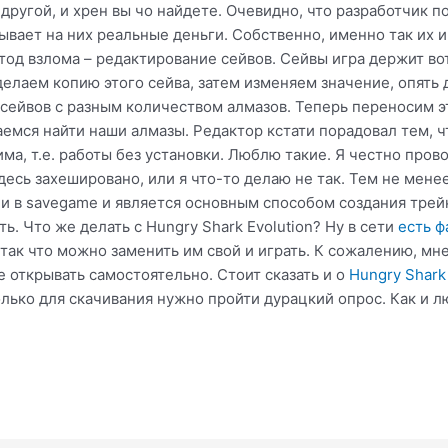
 другой, и хрен вы чо найдете. Очевидно, что разработчик 
тывает на них реальные деньги. Собственно, именно так их 
од взлома – редактирование сейвов. Сейвы игра держит вот
елаем копию этого сейва, затем изменяем значение, опять 
о сейвов с разным количеством алмазов. Теперь переносим 
мся найти наши алмазы. Редактор кстати порадовал тем, ч
ма, т.е. работы без установки. Люблю такие. Я честно прово
десь захешировано, или я что-то делаю не так. Тем не мене
 в savegame и является основным способом создания трейне
ь. Что же делать с Hungry Shark Evolution? Ну в сети
есть ф
к что можно заменить им свой и играть. К сожалению, мне э
е открывать самостоятельно. Стоит сказать и о
Hungry Shark 
олько для скачивания нужно пройти дурацкий опрос. Как и л