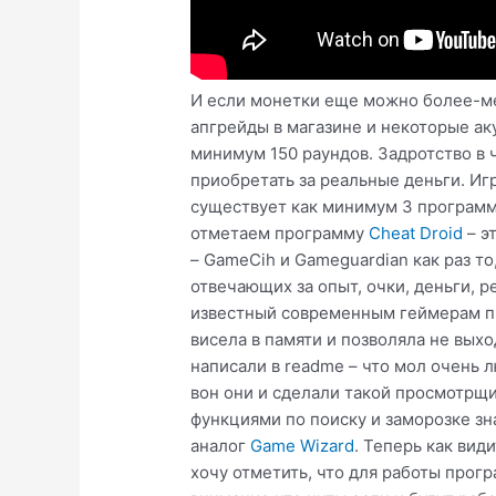
И если монетки еще можно более-мен
апгрейды в магазине и некоторые аку
минимум 150 раундов. Задротство в ч
приобретать за реальные деньги. Иг
существует как минимум 3 программы
отметаем программу
Cheat Droid
– э
– GameCih и Gameguardian как раз т
отвечающих за опыт, очки, деньги, 
известный современным геймерам пр
висела в памяти и позволяла не вых
написали в readme – что мол очень 
вон они и сделали такой просмотрщ
функциями по поиску и заморозке зн
аналог
Game Wizard
. Теперь как ви
хочу отметить, что для работы прог