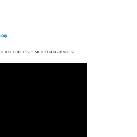
d
айф
ровых валюты – монеты и алмазы.