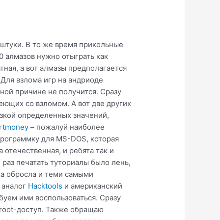
 штуки. В то же время прикольные
0 алмазов нужно отыграть как
тная, а вот алмазы предполагается
 Для взлома игр на андриоде
тной причине не получится. Сразу
ющих со взломом. А вот две других
озкой определенных значений,
rtmoney
– пожалуй наиболее
программку для MS-DOS, которая
 отечественная, и ребята так и
 раз печатать туториалы было лень,
ма обросла и теми самыми
 аналог
Hacktools
и американский
буем ими воспользоваться. Сразу
 root-доступ. Также обращаю