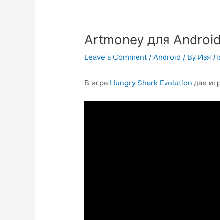
Artmoney для Androi
Leave a Comment
/
Android
/ By
Изя Л
В игре
Hungry Shark Evolution
две иг