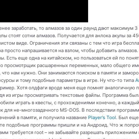
ее заработать, то алмазов за один раунд дают максимум 3
лы стоят сотни алмазов. Получается для анлока акулы за 45
истом виде. Ограничения эти связаны с тем что игра беспла
ра просто напрашивается на взлом, чтобы добавить алмазов.
. Есть еще одна на китайском, но пользоваться ей по поня
то просмотрщик расшаренных переменных, мало общего име
о, что нам нужно. Они занимаются поиском в памяти и замор
ресурсы и тому подобные параметры в игре. Ну что-то типа
A
имер. Хотя олдфаги вроде меня еще помнят аналогичную 
одя из игры просматривать текстовые файлы. Программа была
любили играть в квесты, с прохождениями конечно, а каждый
ик для не-многозадачного MS-DOS. В последствии програм
ачений в памяти, и получила название
Player’s Tool
. Был еще
дите подобные программы пришли и на Андроид. Что ж попро
рамм требуется root – не забывайте разрешать приложениям