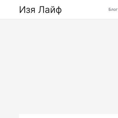
Skip
Изя Лайф
to
Блог
content