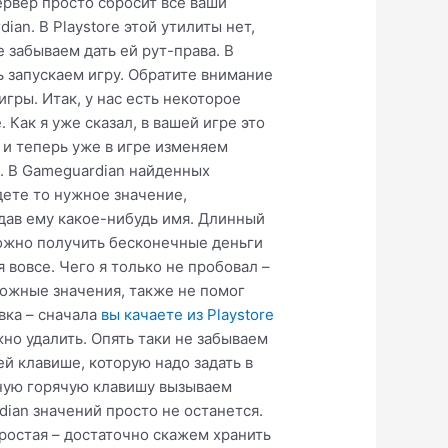
ервер просто сбросит все ваши
ian. В Playstore этой утилиты нет,
 забываем дать ей рут-права. В
 запускаем игру. Обратите внимание
гры. Итак, у нас есть некоторое
Как я уже сказал, в вашей игре это
 и теперь уже в игре изменяем
е. В Gameguardian найденных
дете то нужное значение,
дав ему какое-нибудь имя. Длинный
можно получить бесконечные деньги
 вовсе. Чего я только не пробовал –
зможные значения, также не помог
вка – сначала
вы качаете из Playstore
жно удалить. Опять таки не забываем
ей клавише, которую надо задать в
нную горячую клавишу вызываем
dian значений просто не останется.
простая – достаточно скажем хранить