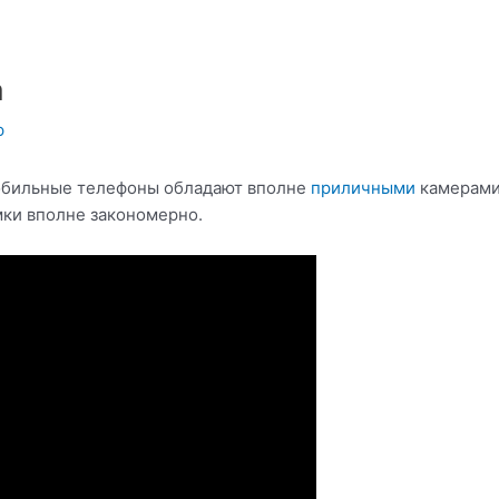
а
ф
обильные телефоны обладают вполне
приличными
камерами
ки вполне закономерно.