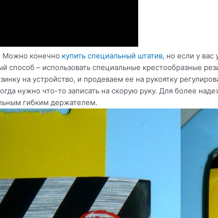
о. Можно конечно
купить специальный штатив
, но если у ва
ый способ – использовать специальные крестообразные рези
зинку на устройство, и продеваем ее на рукоятку регулиров
огда нужно что-то записать на скорую руку. Для более над
льным гибким держателем.