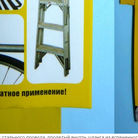
к стального провода, продетый внутрь шланга из вспененно