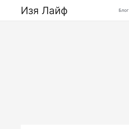
Skip
Изя Лайф
to
Блог
content