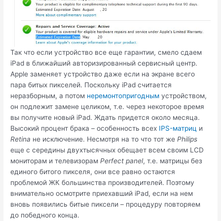
Так что если устройство все еще гарантии, смело сдаем
iPad в ближайший авторизированный сервисный центр.
Apple заменяет устройство даже если на экране всего
пара битых пикселей. Поскольку iPad считается
неразборным, а потом
неремонтопригодным
устройством,
он подлежит замене целиком, т.е. через некоторое время
вы получите новый iPad. Ждать придется около месяца.
Высокий процент брака – особенность всех
IPS-матриц
и
Retina
не исключение. Несмотря на то что тот же
Philips
еще с середины двухтысячных обещает всем своим LCD
мониторам и телевизорам
Perfect panel
, т.е. матрицы без
единого битого пикселя, они все равно остаются
проблемой ЖК большинства производителей. Поэтому
внимательно осмотрите приехавший iPad, если на нем
вновь появились битые пиксели – процедуру повторяем
до победного конца.