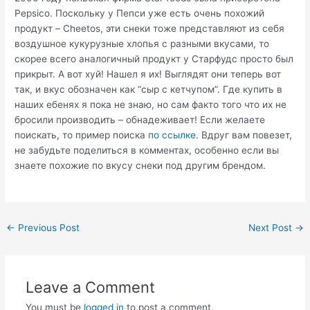
Pepsico. Поскольку у Пепси уже есть очень похожий
продукт – Cheetos, эти снеки тоже представляют из себя
воздушное кукурузные хлопья с разными вкусами, то
скорее всего аналогичный продукт у Старфудс просто был
прикрыт. А вот хуй! Нашел я их! Выглядят они теперь вот
так, и вкус обозначен как “сыр с кетчупом”. Где купить в
наших ебенях я пока не знаю, но сам факто того что их не
бросили производить – обнадеживает! Если желаете
поискать, то пример поиска
по ссылке
. Вдруг вам повезет,
не забудьте поделиться в комментах, особенно если вы
знаете похожие по вкусу снеки под другим брендом.
Post
←
Previous Post
Next Post
→
navigation
Leave a Comment
You must be
logged in
to post a comment.