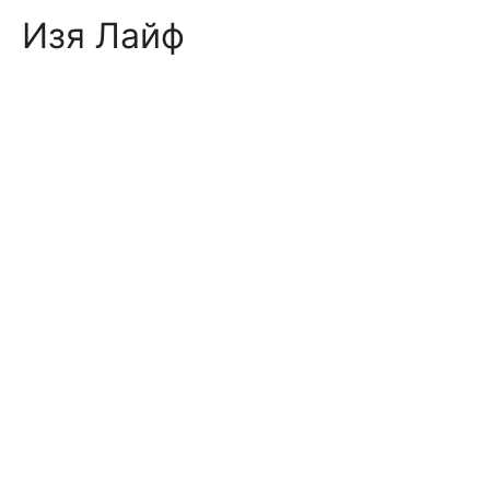
Skip
Изя Лайф
to
content