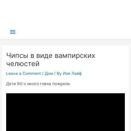
Main
Menu
Чипсы в виде вампирских
челюстей
Leave a Comment
/
Дом
/ By
Изя Лайф
Дети 90-х много говна пожрали.