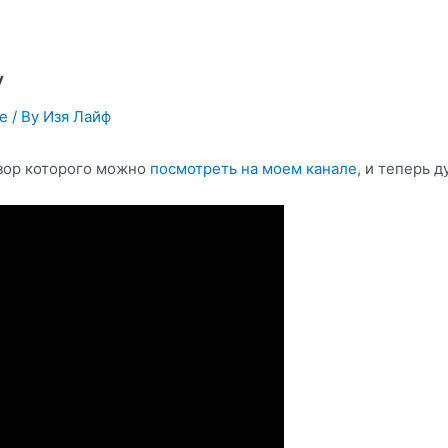
y
ье
/ By
Изя Лайф
бзор которого можно
посмотреть на моем канале
, и теперь д