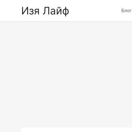
Skip
Изя Лайф
to
Блог
content