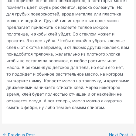
растворителя во-первых обезжирится, а во-вторых может
поменять цвет, обувь расклеится, краска облезнуть. Но
для грубых поверхностей, вроде металла или пластика
может и подойти. Другой тип интернетных советчиков
предлагает приложить к наклейте теплое мокрое
полотенце, и якобы клей уйдет. Со стеклом может и
прокатит. Это все хуйня. Чтобы спокойно убрать клеевые
следы от скотча например, и от любых других наклеек, вам
понадобится тряпочка, желательно из плотного хлопка
чтобы не оставляла ворсинок, и любое растительное
масло. Я рекомендую детское для тела, но если его нет,
то подойдет и обычное растительное масло, на котором
вы жарите нямку. Капаете масло на тряпочку, и круговыми
движениями начинаете стирать клей. Через некоторое
время, клей будет полностью отчищен и от наклейки не
останется следа. А вот теперь, масло можно аккуратно
смыть с фейри, ну либо тем же самым спиртом.
Post
←
Previous Post
Next Post
→