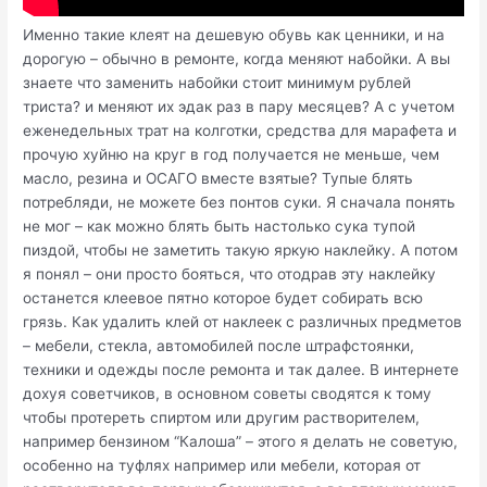
Именно такие клеят на дешевую обувь как ценники, и на
дорогую – обычно в ремонте, когда меняют набойки. А вы
знаете что заменить набойки стоит минимум рублей
триста? и меняют их эдак раз в пару месяцев? А с учетом
еженедельных трат на колготки, средства для марафета и
прочую хуйню на круг в год получается не меньше, чем
масло, резина и ОСАГО вместе взятые? Тупые блять
потребляди, не можете без понтов суки. Я сначала понять
не мог – как можно блять быть настолько сука тупой
пиздой, чтобы не заметить такую яркую наклейку. А потом
я понял – они просто бояться, что отодрав эту наклейку
останется клеевое пятно которое будет собирать всю
грязь. Как удалить клей от наклеек с различных предметов
– мебели, стекла, автомобилей после штрафстоянки,
техники и одежды после ремонта и так далее. В интернете
дохуя советчиков, в основном советы сводятся к тому
чтобы протереть спиртом или другим растворителем,
например бензином “Калоша” – этого я делать не советую,
особенно на туфлях например или мебели, которая от