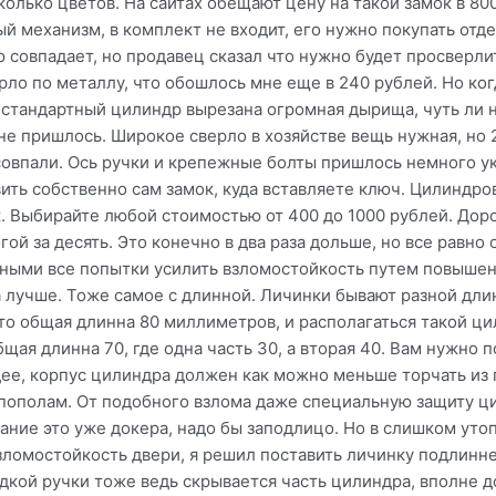
колько цветов. На сайтах обещают цену на такой замок в 80
ый механизм, в комплект не входит, его нужно покупать отд
совпадает, но продавец сказал что нужно будет просверлит
рло по металлу, что обошлось мне еще в 240 рублей. Но ког
нестандартный цилиндр вырезана огромная дырища, чуть ли
ь не пришлось. Широкое сверло в хозяйстве вещь нужная, но
совпали. Ось ручки и крепежные болты пришлось немного у
вить собственно сам замок, куда вставляете ключ. Цилиндр
. Выбирайте любой стоимостью от 400 до 1000 рублей. Доро
огой за десять. Это конечно в два раза дольше, но все равн
дными все попытки усилить взломостойкость путем повышен
да лучше. Тоже самое с длинной. Личинки бывают разной дл
то общая длинна 80 миллиметров, и располагаться такой ци
ая длинна 70, где одна часть 30, а вторая 40. Вам нужно 
ее, корпус цилиндра должен как можно меньше торчать из 
 пополам. От подобного взлома даже специальную защиту ц
упание это уже докера, надо бы заподлицо. Но в слишком ут
зломостойкость двери, я решил поставить личинку подлинн
адкой ручки тоже ведь скрывается часть цилиндра, вполне д