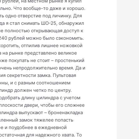
0 рублей, на местном рынке я купил
ельно. Что вообще-то даже и хорошо.
ь одно отверстие под личинку. Для
да я стал снимать ШО-25, обнаружил
 не полностью открывающая доступ к
 240 рублей можно было сэкономить.
коротить, отпилив лишнее ножовкой
ов на рынке представлено великое
же покупать не стоит – простенький
о очень непродолжительно время. Да и
ия секретности замка. Пультовая
инны, и с разным соотношением
линдр должен четко по центру.
подобрать длину цилиндра с учетом
плоскости двери, чтобы его сложнее
илиндра выпускают – броненакладка
опленный замок тяжелее попасть
ее и поудобнее в ежедневной
остаточная для надежного хвата. То