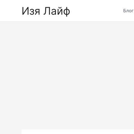
Skip
Изя Лайф
to
Блог
content