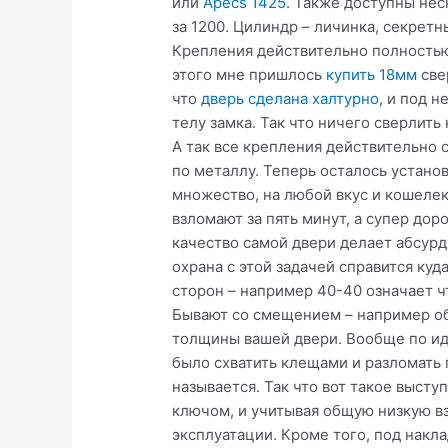
или
Apecs 1425
. Также доступны нес
за 1200. Цилиндр – личинка, секретн
Крепления действительно полностью 
этого мне пришлось
купить 18мм
све
что
дверь сделана халтурно
, и под 
телу замка. Так что ничего сверлит
А так все крепления действительно 
по металлу. Теперь осталось устано
множество, на любой вкус и кошелек
взломают за пять минут, а супер дор
качество самой двери делает абсур
охрана с этой задачей справится ку
сторон – например 40-40 означает ч
Бывают со смещением – например общ
толщины вашей двери. Вообще по ид
было схватить клещами и разломать
называется. Так что вот такое выст
ключом, и учитывая общую низкую в
эксплуатации. Кроме того, под накл