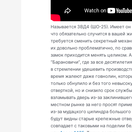
Называется ЗВД4 (ШО-25). Имеет он 
что обязательно случится в вашей ж
требуется сменить секретный механи
их довольно проблематично, по сра
замок приходится менять целиком. А
“Барановичи”, где за все десятилет
в стремлении удешевить производст
время жалеют даже говнолин, которы
только обнулило и без того невысо
отверткой, но и снизило срок службы 
взламывать дверь из-за заклинившего
местном рынке за него просят приме
из-за мудацкого цилиндра большого 
будут видны старые крепежные отвер
совпадает с таковыми на поделии бе