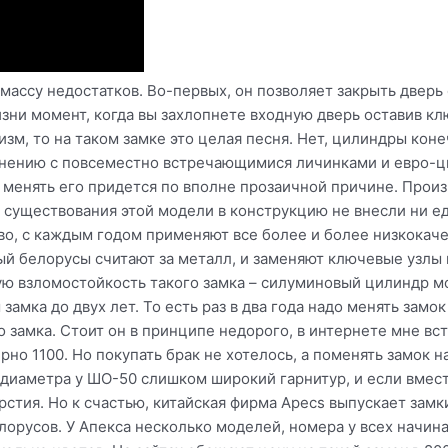
массу недостатков. Во-первых, он позволяет закрыть дверь 
изни момент, когда вы захлопнете входную дверь оставив кл
зм, то на таком замке это целая песня. Нет, цилиндры коне
внению с повсеместно встречающимися личинками и евро-ци
 менять его придется по вполне прозаичной причине. Произ
ия существования этой модели в конструкцию не внесли ни е
во, с каждым годом применяют все более и более низкокач
й белорусы считают за металл, и заменяют ключевые узлы 
кую взломостойкость такого замка – силуминовый цилиндр 
замка до двух лет. То есть раз в два года надо менять замок
 замка. Стоит он в принципе недорого, в интернете мне вст
рно 1100. Но покупать брак не хотелось, а поменять замок 
диаметра у ШО-50 слишком широкий гарнитур, и если вместо
стия. Но к счастью, китайская фирма Apecs выпускает замк
лорусов. У Апекса несколько моделей, номера у всех начин