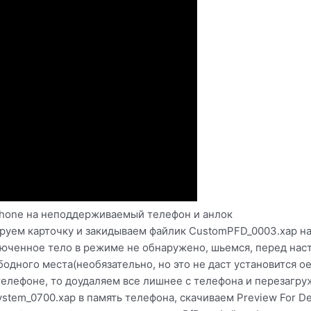
Phone на неподдерживаемый телефон и анлок
руем карточку и закидываем файлик CustomPFD_0003.xap на
ченное тело в режиме не обнаружено, шьемся, перед нас
одного места(необязательно, но это не даст установится oe
в телефоне, то доудаляем все лишнее с телефона и перезагр
tem_0700.xap в память телефона, скачиваем Preview For Dev