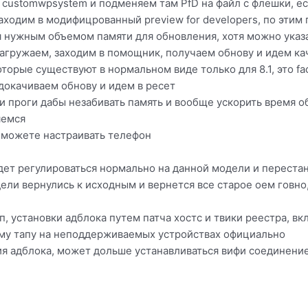
 customwpsystem и подменяем там PfD на файл с флешки, ес
заходим в модифицрованный preview for developers, по эти
я нужным объемом памяти для обновления, хотя можно указ
загружаем, заходим в помощник, получаем обнову и идем ка
орые существуют в нормальном виде только для 8.1, это fa
 докачиваем обнову и идем в ресет
и проги дабы незабивать память и вообще ускорить время 
яемся
, можете настраивать телефон
удет регулироваться нормально на данной модели и перест
ели вернулись к исходным и вернется все старое оем говно,
оп, установки адблока путем патча хостс и твики реестра, 
му тапу на неподдерживаемых устройствах официально
я адблока, может дольше устанавливаться вифи соединение