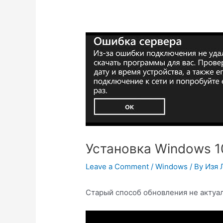
Установка Windows 1
Leave a Comment
/
Windows
/ By
Изя 
Старый способ обновления не актуал