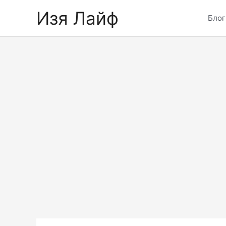
Skip
Изя Лайф
to
Блог
content