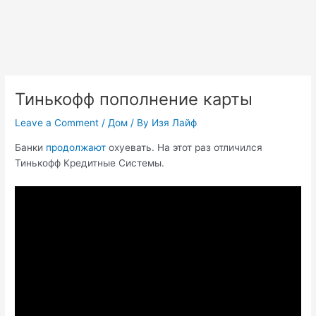
Тинькофф пополнение карты
Leave a Comment
/
Дом
/ By
Изя Лайф
Банки
продолжают
охуевать. На этот раз отличился
Тинькофф Кредитные Системы.