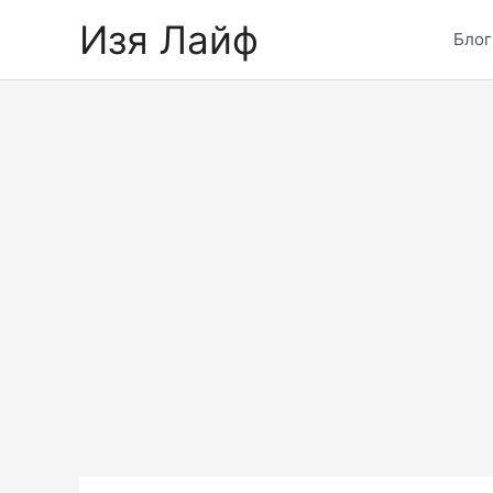
Skip
Изя Лайф
to
Блог
content