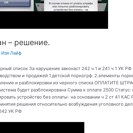
н – решение.
y
Изя Лайф
ерный список За нарушение законаст 242 ч 1 и 241 ч 1 УК Р
водством и продажей 1.детской порногрф. 2.элементы порн
аление и разблокировки из черного списка ОПЛАТИТЕ ШТРАФ
истема будет разблокирована Сумма к оплате 2500 Статус: 
ровать устройство без оплаты- на основании ч 2 ст 41 КАС 
принятия решения относительно возбуждения уголовного дел
242 УК РФ