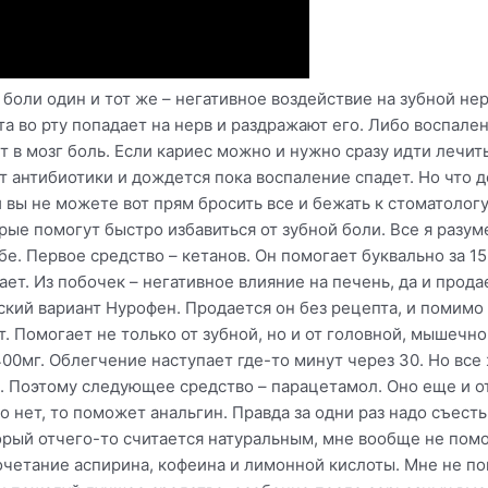
 боли один и тот же – негативное воздействие на зубной не
та во рту попадает на нерв и раздражают его. Либо воспален
ет в мозг боль. Если кариес можно и нужно сразу идти лечи
т антибиотики и дождется пока воспаление спадет. Но что д
и вы не можете вот прям бросить все и бежать к стоматоло
рые помогут быстро избавиться от зубной боли. Все я разум
бе. Первое средство – кетанов. Он помогает буквально за 1
ет. Из побочек – негативное влияние на печень, да и прод
кий вариант Нурофен. Продается он без рецепта, и помимо 
. Помогает не только от зубной, но и от головной, мышечно
 400мг. Облегчение наступает где-то минут через 30. Но вс
 Поэтому следующее средство – парацетамол. Оно еще и от
о нет, то поможет анальгин. Правда за одни раз надо съест
торый отчего-то считается натуральным, мне вообще не помо
очетание аспирина, кофеина и лимонной кислоты. Мне не пом