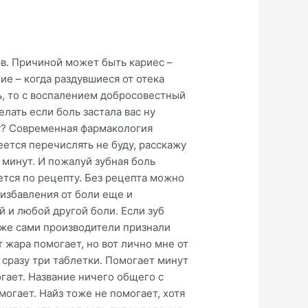
рв. Причиной может быть кариес –
ие – когда раздувшиеся от отека
ть, то с воспалением добросовестный
елать если боль застала вас ну
гу? Современная фармакология
еется перечислять не буду, расскажу
5 минут. И пожалуй зубная боль
ается по рецепту. Без рецепта можно
избавления от боли еще и
й и любой другой боли. Если зуб
е же сами производители признали
 жара помогает, но вот лично мне от
ь сразу три таблетки. Помогает минут
гает. Название ничего общего с
огает. Найз тоже не помогает, хотя