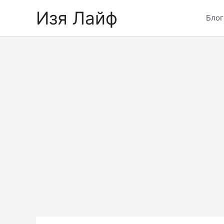
Skip
Изя Лайф
to
Блог
content