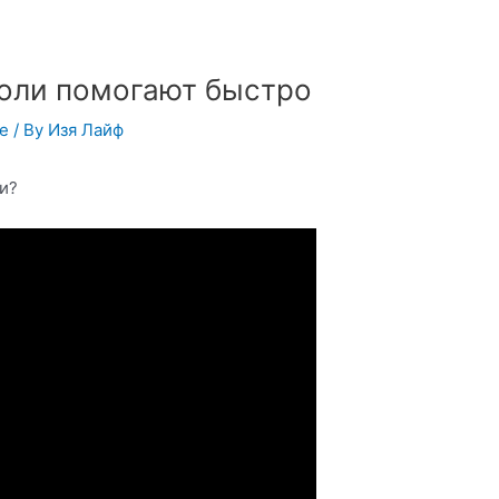
боли помогают быстро
ье
/ By
Изя Лайф
ли?