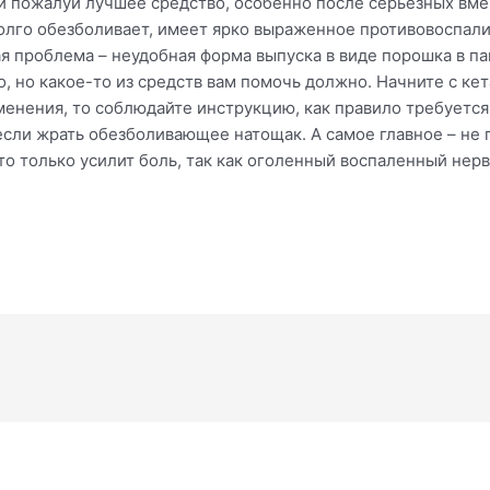
 и пожалуй лучшее средство, особенно после серьезных вме
долго обезболивает, имеет ярко выраженное противовоспали
я проблема – неудобная форма выпуска в виде порошка в па
о, но какое-то из средств вам помочь должно. Начните с кет
менения, то соблюдайте инструкцию, как правило требуетс
если жрать обезболивающее натощак. А самое главное – не г
то только усилит боль, так как оголенный воспаленный нерв