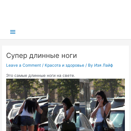
Main
Menu
Супер длинные ноги
Leave a Comment
/
Красота и здоровье
/ By
Изя Лайф
Это самые длинные ноги на свете.