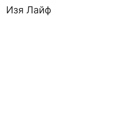
Skip
Изя Лайф
to
content