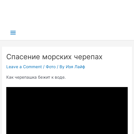
Main
Menu
Спасение морских черепах
Leave a Comment
/
Фото
/ By
Изя Лайф
Как черепашка бежит к воде.