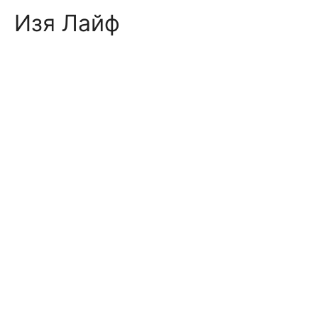
Skip
Изя Лайф
to
content