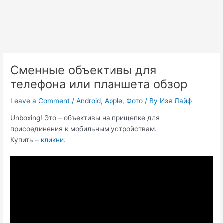
Сменные объективы для
телефона или планшета обзор
Leave a Comment
/
Android
,
Apple
,
Фото
/ By
Изя Лайф
Unboxing! Это – объективы на прищепке для
присоединения к мобильным устройствам.
Купить –
кликни
.