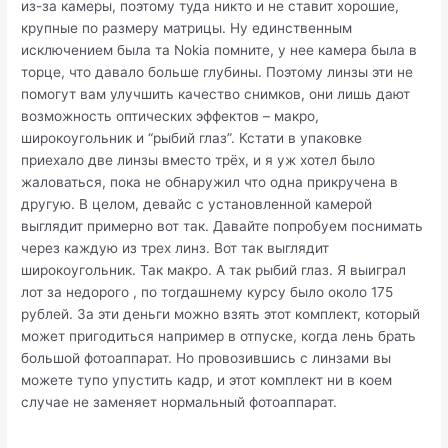
из-за камеры, поэтому туда никто и не ставит хорошие,
крупные по размеру матрицы. Ну единственным
исключением была та Nokia помните, у нее камера была в
торце, что давало больше глубины. Поэтому линзы эти не
помогут вам улучшить качество снимков, они лишь дают
возможность оптических эффектов – макро,
широкоугольник и “рыбий глаз”. Кстати в упаковке
приехало две линзы вместо трёх, и я уж хотел было
жаловаться, пока не обнаружил что одна прикручена в
другую. В целом, девайс с установленной камерой
выглядит примерно вот так. Давайте попробуем поснимать
через каждую из трех линз. Вот так выглядит
широкоугольник. Так макро. А так рыбий глаз. Я выиграл
лот за недорого , по тогдашнему курсу было около 175
рублей. За эти деньги можно взять этот комплект, который
может пригодиться например в отпуске, когда лень брать
большой фотоаппарат. Но провозившись с линзами вы
можете тупо упустить кадр, и этот комплект ни в коем
случае не заменяет нормальный фотоаппарат.