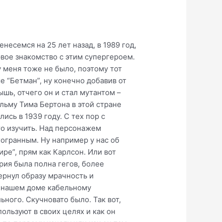
несемся на 25 лет назад, в 1989 год,
рвое знакомство с этим супергероем.
у меня тоже не было, поэтому тот
е “Бетман”, ну конечно добавив от
ышь, отчего он и стал мутантом –
ьму Тима Бертона в этой стране
ись в 1939 году. С тех пор с
то изучить. Над персонажем
гогранным. Ну например у нас об
ре”, прям как Карлсон. Или вот
рия была полна гегов, более
ернул образу мрачность и
в нашем доме кабельному
ьного. Скучновато было. Так вот,
ользуют в своих целях и как он