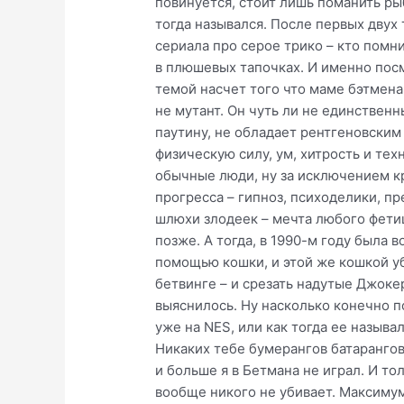
повинуется, стоит лишь поманить рыб
тогда назывался. После первых двух
сериала про серое трико – кто помни
в плюшевых тапочках. И именно посм
темой насчет того что маме бэтмена 
не мутант. Он чуть ли не единствен
паутину, не обладает рентгеновским
физическую силу, ум, хитрость и тех
обычные люди, ну за исключением к
прогресса – гипноз, психоделики, п
шлюхи злодеек – мечта любого фетиши
позже. А тогда, в 1990-м году была 
помощью кошки, и этой же кошкой уб
бетвинге – и срезать надутые Джоке
выяснилось. Ну насколько конечно п
уже на NES, или как тогда ее называ
Никаких тебе бумерангов батарангов
и больше я в Бетмана не играл. И то
вообще никого не убивает. Максимум 