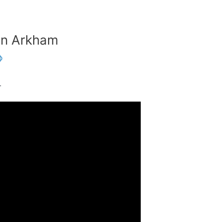
an Arkham
ф
.