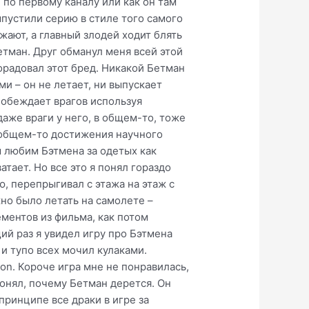
 по первому каналу или как он там
ыпустили серию в стиле того самого
жают, а главный злодей ходит блять
тман. Друг обманул меня всей этой
порадовал этот бред. Никакой Бетман
и – он не летает, ни выпускает
побеждает врагов используя
даже враги у него, в общем-то, тоже
 общем-то достижения научного
ы любим Бэтмена за одетых как
тает. Но все это я понял гораздо
ю, перепрыгивал с этажа на этаж с
но было летать на самолете –
ментов из фильма, как потом
ий раз я увидел игру про Бэтмена
 и тупо всех мочил кулаками.
on. Короче игра мне не понравилась,
понял, почему Бетман дерется. Он
принципе все драки в игре за