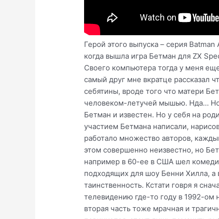
Герой этого выпуска – серия Batman 
когда вышла игра Бетман для ZX Spec
Своего компьютера тогда у меня еще 
самый друг мне вкратце рассказал ч
себятины, вроде того что матери Бет
человеком-летучей мышью. Нда… Но 
Бетман и известен. Но у себя на род
участием Бетмана написали, нарисова
работало множество авторов, каждый
этом совершенно неизвестно, но Бет
например в 60-ее в США шел комедий
подходящих для шоу Бенни Хилла, а
таинственность. Кстати говря я сна
телевидению где-то году в 1992-ом н
вторая часть тоже мрачная и трагичн