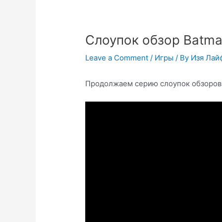
Слоупок обзор Batm
Leave a Comment
/
Игры
/ By
Изя Лай
Продолжаем серию слоупок обзоров