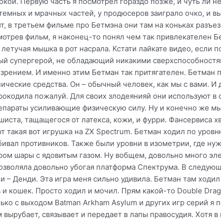
кой. Первую часть я посмотрел гораздо позже, и чуть ли не
 темных и мрачных частей, у продюсеров заиграло очко, и в
т, в третьем фильме про Бетмэна они там на коньках разъез
отрев фильм, я наконец-то понял чем так привлекателен Бе
летучая мышка в рот насрала. Кстати лайкате видео, если 
ный супергерой, не обладающий никакими сверхспособностям
 зрением. И именно этим Бетман так притягателен. Бетман 
нические средства. Он – обычный человек, как мы с вами. И 
рокодила пожалуй. Для своих злодеянияй они используют в
репараты усиливающие физическую силу. Ну и конечно же м
ста, тащащегося от латекса, кожи, и фурри. Фансервиса хва
вот такая вот игрушка на ZX Spectrum. Бетман ходил по уровн
ивал противников. Также были уровни в изометрии, где нуж
ром шары с ядовитым газом. Ну вобщем, довольно много эле
озволяла довольно убогая платформа Спектрума. В следующ
ли – Денди. Эта игра меня сильно удивила. Бетман там ходил
 и кошек. Просто ходил и мочил. Прям какой-то Double Drag
лько с выходом Batman Arkham Asylum и других игр серий я 
вырубает, связывает и передает в лапы правосудия. Хотя в 