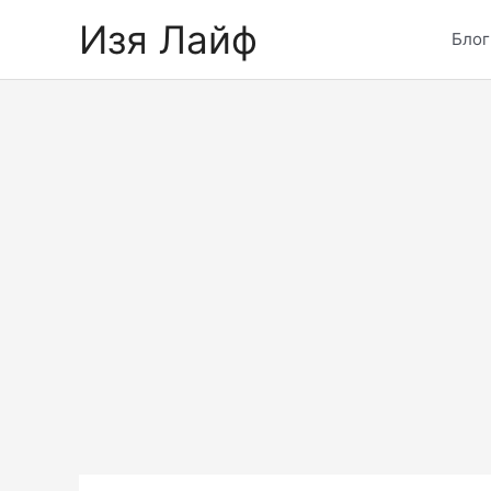
Skip
Изя Лайф
to
Блог
content