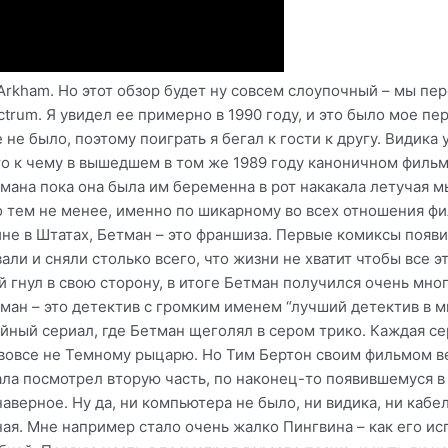
Arkham. Но этот обзор будет ну совсем слоупочный – мы пере
trum. Я увидел ее примерно в 1990 году, и это было мое пе
не было, поэтому поиграть я бегал к гости к другу. Видика 
то к чему в вышедшем в том же 1989 году каноничном фильм
мана пока она была им беременна в рот накакала летучая м
тем не менее, именно по шикарному во всех отношения фил
ине в Штатах, Бетман – это франшиза. Первые комиксы появил
ли и сняли столько всего, что жизни не хватит чтобы все э
 гнул в свою сторону, в итоге Бетман получился очень мно
ман – это детектив с громким именем “лучший детектив в ми
ный сериал, где Бетман щеголял в сером трико. Каждая се
 вовсе не Темному рыцарю. Но Тим Бертон своим фильмом в
чала посмотрел вторую часть, по наконец-то появившемуся 
аверное. Ну да, ни компьютера не было, ни видика, ни кабел
ая. Мне например стало очень жалко Пингвина – как его исп