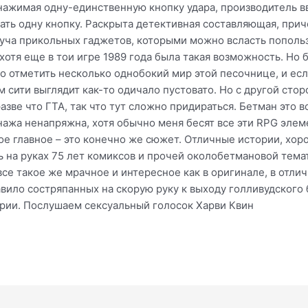
ажимая одну-единственную кнопку удара, производитель вве
ать одну кнопку. Раскрыта детективная составляющая, при
куча прикольных гаджетов, которыми можно всласть попольз
хотя еще в тои игре 1989 года была такая возможность. Но 
но отметить несколько однобокий мир этой песочнице, и есл
м сити выглядит как-то одичало пустовато. Но с другой ст
зве что ГТА, так что тут сложно придираться. Бетман это в
ажа ненапряжна, хотя обычно меня бесят все эти RPG элеме
ое главное – это конечно же сюжет. Отличные истории, хо
ь на руках 75 лет комиксов и прочей околобетмановой темат
все такое же мрачное и интересное как в оригинале, в отли
вило состряпанных на скорую руку к выходу голливудского б
рии. Послушаем сексуальный голосок Харви Квин