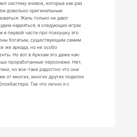
л систему ачивок, которые как раз
чем довольно оригинальным
оваться. Жаль только не дают
будем надеяться, в следующих играх
и в первой части про психушку это
ороны богатым, существующим самим
се же аркада, но не особо
нты. Но вот в Аркхам это даже как-
рошо проработанные персонажи. Нет,
ики, но все-таки радостно что они
чии от многих, многих других поделок
локбастера. Так что лично я с