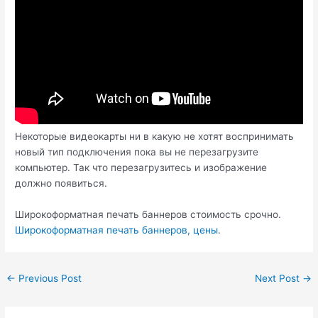
Некоторые видеокарты ни в какую не хотят воспринимать
новый тип подключения пока вы не перезагрузите
компьютер. Так что перезагрузитесь и изображение
должно появиться.
Широкоформатная печать баннеров стоимость срочно.
Широкоформатная печать баннеров, цены
.
Post
←
Previous Post
Next Post
→
navigation