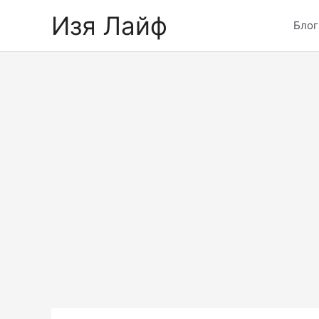
Skip
Изя Лайф
to
Блог
content