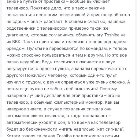
вниз на пульте от приставки – вообще выключает
телевизор. Понятное дело, что в таком режиме
пользоваться всем этим невозможно! И приставку обратно
не сдашь – она ж работает! В общем к счастью, нашлись
родственники с телевизором примерно такой же
диагонали, которые согласились обменять эту Toshiba на
их BBK. Так что приставка и телевизор теперь под одним
брендом. Пульты не пересекаются по командам, и теперь
можно спокойно пользоваться и тем и другим. Но это все
равно неудобно. Ведь телевизор включается и звук
регулируется с одного пульта, а каналы переключаются с
другого! Пожилому человеку, который один-то пульт
изучил с трудом, с двумя справиться уже очень сложно. А
потом еще нужно не забыть всё выключить! Поэтому
наверное лучший дисплей для этой приставки – это не
телевизор, а обычный компьютерный монитор. Как вы
наверное знаете, в случае появления сигнала они
автоматически включаются, а когда сигнала нет –
автоматически уходят в сон, в то время как телевизор
будет до бесконечности мигать надписью “нет сигнала”.
Кстати говоря та самая Toshiba поддерживала режим