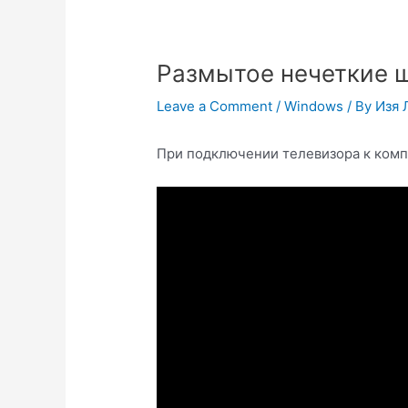
Размытое нечеткие ш
Leave a Comment
/
Windows
/ By
Изя 
При подключении телевизора к комп