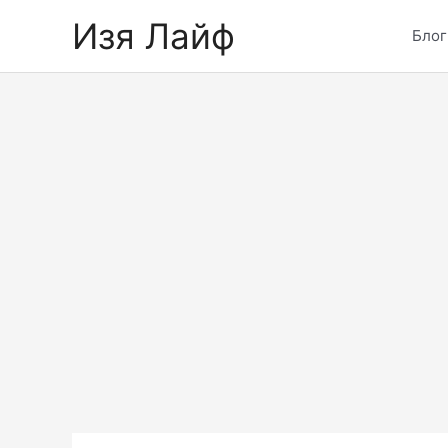
Skip
Изя Лайф
to
Блог
content