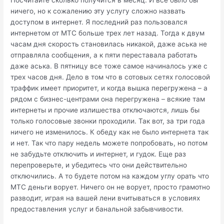
Посчитайте сколько получится в месяц. И все было бы
ничего, но к сожалению эту услугу сложно назвать
доступом в интернет. Я последний раз пользовался
интернетом от МТС больше трех лет назад. Тогда к двум
часам дня скорость становилась никакой, даже аська не
отправляла сообщения, а к пяти переставала работать
даже аська. В пятницу все тоже самое начиналось уже с
трех часов дня. Дело в том что в сотовых сетях голосовой
траффик имеет приоритет, и когда вышка перегружена – а
рядом с бизнес-центрами она перегружена – всякие там
интернеты и прочие излишества отключаются, лишь бы
только голосовые звонки проходили. Так вот, за три года
ничего не изменилось. К обеду как не было интернета так
и нет. Так что пару недель можете попробовать, но потом
не забудьте отключить и интернет, и гудок. Еще раз
перепроверьте, и убедитесь что они действительно
отключились. А то будете потом на каждом углу орать что
МТС деньги ворует. Ничего он не ворует, просто грамотно
разводит, играя на вашей лени вчитываться в условиях
предоставления услуг и банальной забывчивости.