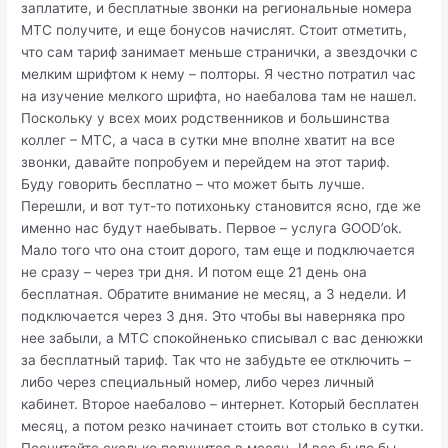
заплатите, и бесплатные звонки на региональные номера
МТС получите, и еще бонусов начислят. Стоит отметить,
что сам тариф занимает меньше странички, а звездочки с
мелким шрифтом к нему – полторы. Я честно потратил час
на изучение мелкого шрифта, но наебалова там не нашел.
Поскольку у всех моих родственников и большинства
коллег – МТС, а часа в сутки мне вполне хватит на все
звонки, давайте попробуем и перейдем на этот тариф.
Буду говорить бесплатно – что может быть лучше.
Перешли, и вот тут-то потихоньку становится ясно, где же
именно нас будут наебывать. Первое – услуга GOOD’ok.
Мало того что она стоит дорого, там еще и подключается
не сразу – через три дня. И потом еще 21 день она
бесплатная. Обратите внимание не месяц, а 3 недели. И
подключается через 3 дня. Это чтобы вы наверняка про
нее забыли, а МТС спокойненько списывал с вас денюжки
за бесплатный тариф. Так что не забудьте ее отключить –
либо через специальный номер, либо через личный
кабинет. Второе наебалово – интернет. Который бесплатен
месяц, а потом резко начинает стоить вот столько в сутки.