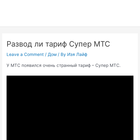
Развод ли тариф Супер МТС
Leave a Comment
/
Дом
/ By
Изя Лайф
У МТС появился очень странный тариф – Супер МТС.