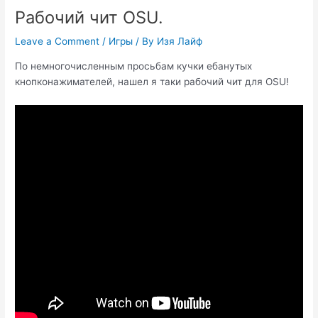
Рабочий чит OSU.
Leave a Comment
/
Игры
/ By
Изя Лайф
По немногочисленным просьбам кучки ебанутых
кнопконажимателей, нашел я таки рабочий чит для OSU!