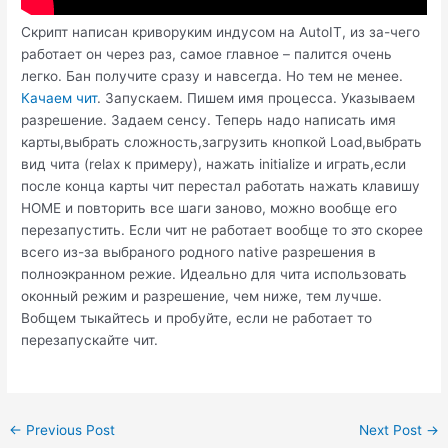
Скрипт написан криворуким индусом на AutoIT, из за-чего
работает он через раз, самое главное – палится очень
легко. Бан получите сразу и навсегда. Но тем не менее.
Качаем чит
. Запускаем. Пишем имя процесса. Указываем
разрешение. Задаем сенсу. Теперь надо написать имя
карты,выбрать сложность,загрузить кнопкой Load,выбрать
вид чита (relax к примеру), нажать initialize и играть,если
после конца карты чит перестал работать нажать клавишу
HOME и повторить все шаги заново, можно вообще его
перезапустить. Если чит не работает вообще то это скорее
всего из-за выбраного родного native разрешения в
полноэкранном режие. Идеально для чита использовать
оконный режим и разрешение, чем ниже, тем лучше.
Вобщем тыкайтесь и пробуйте, если не работает то
перезапускайте чит.
Post
←
Previous Post
Next Post
→
navigation