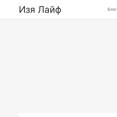
Skip
Изя Лайф
to
Блог
content