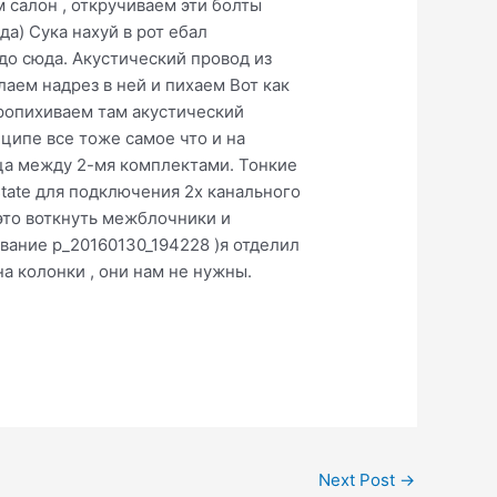
 салон , откручиваем эти болты
да) Сука нахуй в рот ебал
до сюда. Акустический провод из
лаем надрез в ней и пихаем Вот как
пропихиваем там акустический
нципе все тоже самое что и на
ица между 2-мя комплектами. Тонкие
tate для подключения 2х канального
 это воткнуть межблочники и
звание p_20160130_194228 )я отделил
а колонки , они нам не нужны.
Next Post
→