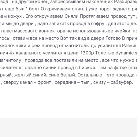
од , на другой конец запресовываем наконечник Разбираем
ут еще был 1 болт Откручиваем опять ( уже порог заднего ря
аем кожух . Его откручиваем Сняли Протягиваем провод тут 
и мы до двери , надо запихать провод в гофру , для этого де
о пластмассового коннектора не использованныее ячейки. 
ось , ставим все на место Вот так вид в двери Готово В при
межблочники и рем провод от магнитолы до усилителя Разн
ния 4х канального усилителя цена-1300р Толстые dynamic s
магнитолу , провода все поставили на место , все что нужно
силителя , обычно синий провод с биркой. Там на фотке (на
рный, желтый,синий, сине белый. Остальные – это провода н
сверху канал – фронт , середина – тыл , снизу – сабвуфер.