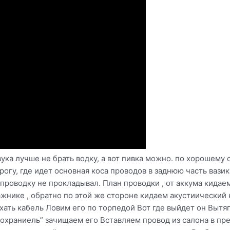
вука лучше не брать водку, а вот пивка можно. по хорошем
рогу, где идет основная коса проводов в заднюю часть вазик
 проводку не прокладывал. План проводки , от аккума кида
ажнике , обратно по этой же стороне кидаем акустиический 
хать кабель Ловим его по торпедой Вот где выйдет он Выт
охраниель” зачищаем его Вставляем провод из салона в пр