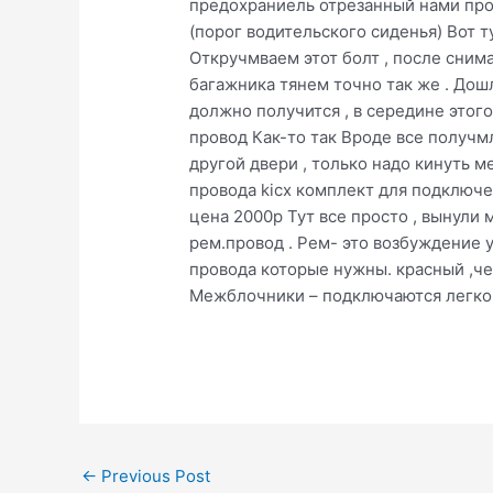
предохраниель отрезанный нами пров
(порог водительского сиденья) Вот т
Откручмваем этот болт , после сним
багажника тянем точно так же . Дошл
должно получится , в середине этог
провод Как-то так Вроде все получмл
другой двери , только надо кинуть 
провода kicx комплект для подключе
цена 2000р Тут все просто , вынули 
рем.провод . Рем- это возбуждение у
провода которые нужны. красный ,че
Межблочники – подключаются легко , 
Post
←
Previous Post