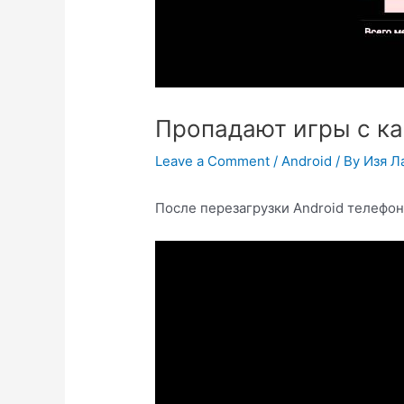
Пропадают игры с ка
Leave a Comment
/
Android
/ By
Изя Л
После перезагрузки Android телефон