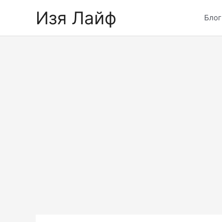
Skip
Изя Лайф
to
Блог
content