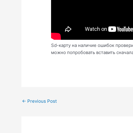
Sd-карту на наличие ошибок провери
можно попробовать вставить сначала 
Post
←
Previous Post
navigation