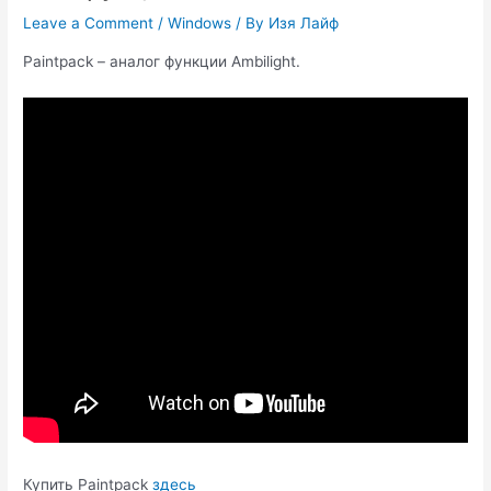
Leave a Comment
/
Windows
/ By
Изя Лайф
Paintpack – аналог функции Ambilight.
Купить Paintpack
здесь