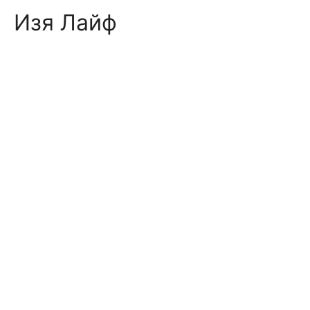
Skip
Изя Лайф
to
content