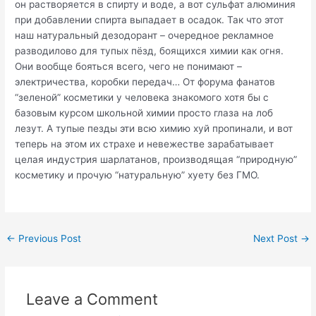
он растворяется в спирту и воде, а вот сульфат алюминия
при добавлении спирта выпадает в осадок. Так что этот
наш натуральный дезодорант – очередное рекламное
разводилово для тупых пёзд, боящихся химии как огня.
Они вообще бояться всего, чего не понимают –
электричества, коробки передач… От форума фанатов
“зеленой” косметики у человека знакомого хотя бы с
базовым курсом школьной химии просто глаза на лоб
лезут. А тупые пезды эти всю химию хуй пропинали, и вот
теперь на этом их страхе и невежестве зарабатывает
целая индустрия шарлатанов, производящая “природную”
косметику и прочую “натуральную” хуету без ГМО.
Post
←
Previous Post
Next Post
→
navigation
Leave a Comment