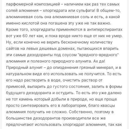
парфюмерной композицией – наличием как раз тех самых
солей алюминия – хлоргидрата или сульфата! В общем-то,
алюминиевая соль она алюминиевая соль и есть, а какой
именно кислотой она погашена эту уже не так важно.
Кроме того, хлоргидраты применяются в антиперспирантах
вот уже 60 лет как, и пока вроде никто еще от них не умер.
Ну, если конечно не верить бесконечному количеству
сайтов на левых дешевых доменах, пытающихся впарить
эти самые дезодоранты под соусом “вредного-вредного”
алюминия и полезного природного алунита. Ах да!
Природный алунит – до опизденения грязный минерал, и в
натуральном виде его использовать не получится. То есть
его надо растворить в воде, очистить раствор от
примесей, выпарить до густого состояния, залить в формы
будущего дезодоранта и остудить. То есть это уже далеко
не тот камень который добыли в природе, но еще проще
просто синтезировать его в лаборатории, благо квасцы
алюминия получить не сложно. Собственно, поэтому в
большинстве дезодорантов производители все же
предпочитают использовать хлоргидрат алюминия, так как