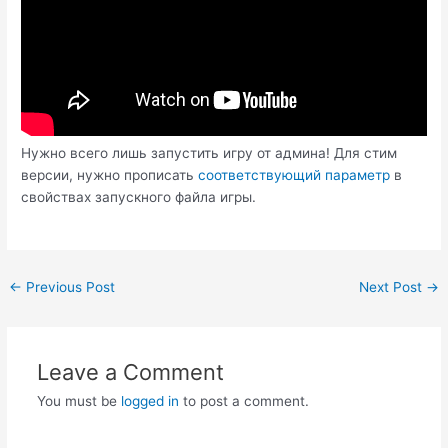
Нужно всего лишь запустить игру от админа! Для стим
версии, нужно прописать
соответствующий параметр
в
свойствах запускного файла игры.
Post
←
Previous Post
Next Post
→
navigation
Leave a Comment
You must be
logged in
to post a comment.