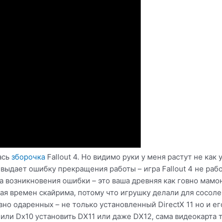
лась
зборочка
Fallout 4. Но видимо руки у меня растут не как
выдает ошибку прекращения работы – игра Fallout 4 не рабо
а возникновения ошибки – это ваша древняя как говно мамон
гая времен скайрима, потому что игрушку делали для сосоле
вно одаренных – не только установленный DirectX 11 но и е
или Dx10 установить DX11 или даже DX12, сама видеокарта т