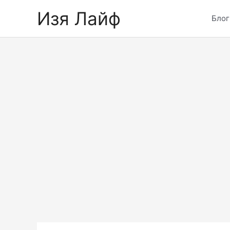
Skip
Изя Лайф
to
Блог
content