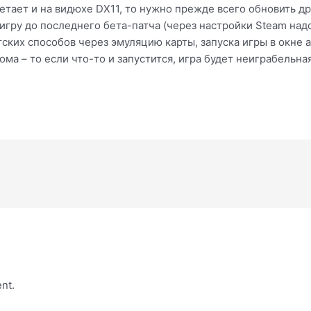
летает и на видюхе DX11, то нужно прежде всего обновить д
игру до последнего бета-патча (через настройки Steam над
тских способов через эмуляцию карты, запуска игры в окне а
ма – то если что-то и запустится, игра будет неиграбельна
nt.