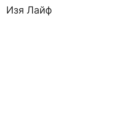
Skip
Изя Лайф
to
content