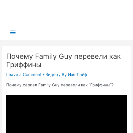
Main
Menu
Почему Family Guy перевели как
Гриффины
Leave a Comment
/
Видео
/ By
Изя Лайф
Почему сериал Family Guy перевели как “Гриффины”?