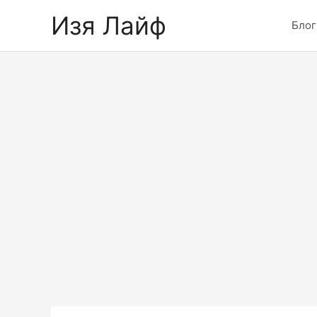
Skip
Изя Лайф
to
Блог
content