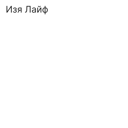
Skip
Изя Лайф
to
content