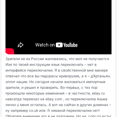
Зрители не из России жаловались, что мол не получается
Изя по твоей инструкции язык переключать – нет в
интерфейсе переключалки. Я в свойственной мне манере
отвечал что все вы пидорасы криворукие, а я – д’Артаньян,
оплот нации. Но сегодня начали жаловаться импортные
зрители, и решил я проверить. Во-первых, с тех пор
произошли некоторые изменения – в частности, ebay.ru
навсегда переехал на ebay.com , но переключалка языка
лично у меня осталась. А вот на сайтах в других доменах –
ну например co.uk или .fr никакой переключалки нет!
Обратите внимание что я не залогинен. Но на .com-то есть!