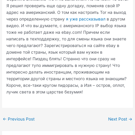
Я решил проверить еще одну догадку, поменяв свой IP
адрес на американский. О том как настроить Tor на выход
через определенную страну
я уже рассказывал
в другом
видео. И что вы думаете, с американского IP выбор языка
тоже не работает даже на ebay.com! Причем если
написать в техподдержку, то для смены языка они знаете
чего предлагают? Зарегистрироваться на сайте ebay в
домене той страны, язык который вам нужен в
интерфейсе! Пиздец блять! Странно что они сразу не
предлагают тупо иммигрировать в нужную страну! Что
интересно делать иностранцам, проживающим на
территории другой страны и местного языка не знающим?
Короче, все-таки кругом пидорасы, а Изя – остров, оплот,
лучик света в этом царстве безумия!
Post
←
Previous Post
Next Post
→
navigation