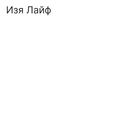
Skip
Изя Лайф
to
content