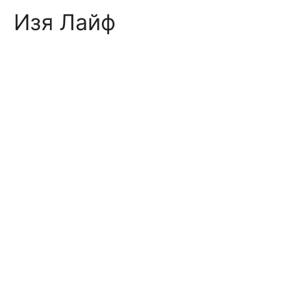
Skip
Изя Лайф
to
content