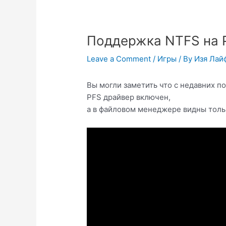
Поддержка NTFS на Pl
Leave a Comment
/
Игры
/ By
Изя Лай
Вы могли заметить что с недавних п
PFS драйвер включен,
а в файловом менеджере видны толь