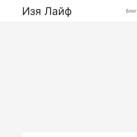
Skip
Изя Лайф
to
Блог
content