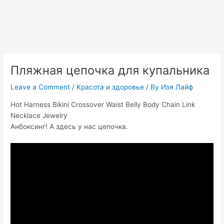
Пляжная цепочка для купальника
Leave a Comment
/
Красота и здоровье
/ By
Изя Лайф
Hot Harness Bikini Crossover Waist Belly Body Chain Link
Necklace Jewelry
Анбоксинг! А здесь у нас цепочка.