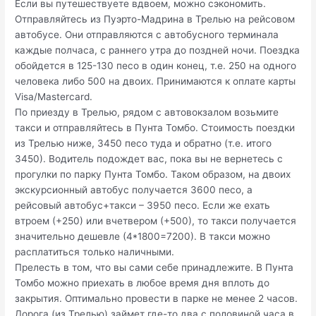
Если вы путешествуете вдвоем, можно сэкономить.
Отправляйтесь из Пуэрто-Мадрина в Трелью на рейсовом
автобусе. Они отправляются с автобусного терминала
каждые полчаса, с раннего утра до поздней ночи. Поездка
обойдется в 125-130 песо в один конец, т.е. 250 на одного
человека либо 500 на двоих. Принимаются к оплате карты
Visa/Mastercard.
По приезду в Трелью, рядом с автовокзалом возьмите
такси и отправляйтесь в Пунта Томбо. Стоимость поездки
из Трелью ниже, 3450 песо туда и обратно (т.е. итого
3450). Водитель подождет вас, пока вы не вернетесь с
прогулки по парку Пунта Томбо. Таком образом, на двоих
экскурсионный автобус получается 3600 песо, а
рейсовый автобус+такси – 3950 песо. Если же ехать
втроем (+250) или вчетвером (+500), то такси получается
значительно дешевле (4*1800=7200). В такси можно
расплатиться только наличными.
Прелесть в том, что вы сами себе принадлежите. В Пунта
Томбо можно приехать в любое время дня вплоть до
закрытия. Оптимально провести в парке не менее 2 часов.
Дорога (из Трелью) займет где-то два с половиной часа в