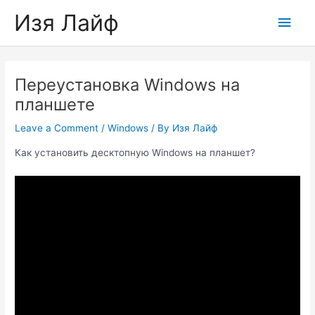
Skip
Изя Лайф
Main
to
content
Men
Переустановка Windows на
планшете
Leave a Comment
/
Windows
/ By
Изя Лайф
Как установить десктопную Windows на планшет?