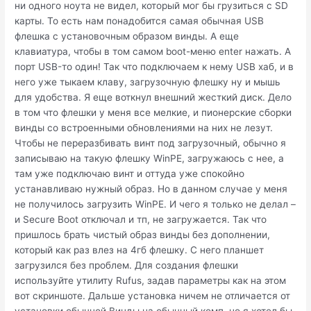
ни одного ноута не видел, который мог бы грузиться с SD
карты. То есть нам понадобится самая обычная USB
флешка с установочным образом винды. А еще
клавиатура, чтобы в том самом boot-меню enter нажать. А
порт USB-то один! Так что подключаем к нему USB хаб, и в
него уже тыкаем клаву, загрузочную флешку ну и мышь
для удобства. Я еще воткнул внешний жесткий диск. Дело
в том что флешки у меня все мелкие, и пионерские сборки
винды со встроенными обновлениями на них не лезут.
Чтобы не переразбивать винт под загрузочный, обычно я
записываю на такую флешку WinPE, загружаюсь с нее, а
там уже подключаю винт и оттуда уже спокойно
устанавливаю нужный образ. Но в данном случае у меня
не получилось загрузить WinPE. И чего я только не делал –
и Secure Boot отключал и тп, не загружается. Так что
пришлось брать чистый образ винды без дополнении,
который как раз влез на 4гб флешку. С него планшет
загрузился без проблем. Для создания флешки
используйте утилиту Rufus, задав параметры как на этом
вот скриншоте. Дальше установка ничем не отличается от