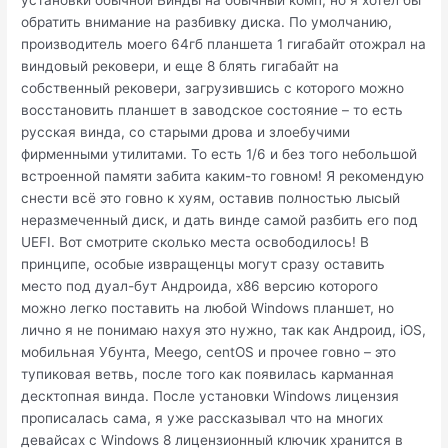
установки обычной Винды на обычный комп, но я хотел бы
обратить внимание на разбивку диска. По умолчанию,
производитель моего 64гб планшета 1 гигабайт отожрал на
виндовый рековери, и еще 8 блять гигабайт на
собственный рековери, загрузившись с которого можно
восстановить планшет в заводское состояние – то есть
русская винда, со старыми дрова и злоебучими
фирменными утилитами. То есть 1/6 и без того небольшой
встроенной памяти забита каким-то говном! Я рекомендую
снести всё это говно к хуям, оставив полностью лысый
неразмеченный диск, и дать винде самой разбить его под
UEFI. Вот смотрите сколько места освободилось! В
принципе, особые извращенцы могут сразу оставить
место под дуал-бут Андроида, x86 версию которого
можно легко поставить на любой Windows планшет, но
лично я не понимаю нахуя это нужно, так как Андроид, iOS,
мобильная Убунта, Meego, centOS и прочее говно – это
тупиковая ветвь, после того как появилась карманная
десктопная винда. После установки Windows лицензия
прописалась сама, я уже рассказывал что на многих
девайсах с Windows 8 лицензионный ключик хранится в