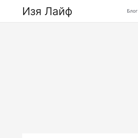
Skip
Изя Лайф
to
Блог
content