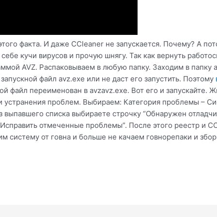
этого факта. И даже CCleaner не запускается. Почему? А пот
себе кучи вирусов и прочую шнягу. Так как вернуть работо
ммой AVZ. Распаковываем в любую папку. Заходим в папку a
запускной файл avz.exe или не даст его запустить. Поэтому
ной файл переименован в avzavz.exe. Вот его и запускайте. 
а и устранения проблем. Выбираем: Категория проблемы – 
Из выпавшего списка выбираете строчку “Обнаружен отладчи
“Исправить отмеченные проблемы”. После этого реестр и CC
м систему от говна и больше не качаем говнорепаки и збор