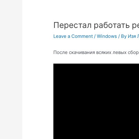
Перестал работать р
Leave a Comment
/
Windows
/ By
Изя 
После скачивания всяких левых сборо