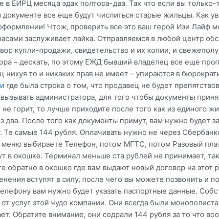
в ЕИРЦ месяца эдак полтора-два. Так что если вы только-т
документе все еще будут числиться старые жильцы. Как ув
формлении! Чтож, проверить все это ваш герой Изи Лайф м
орасами заслуживает лайка. Отправляемся в любой центр об
овор купли-продажи, свидетельство и их копии, и свежепол
ра – дескать, по этому ЕЖД бывший владелец все еще проп
ц нихуя то и никаких прав не имеет – упираются в бюрократ
жи
где была строка о том, что продавец не будет препятств
вызывать администратора, для того чтобы документы приня
м не горит, то лучше приходите после того как из единого 
з два. После того как документы примут, вам нужно будет з
. Те самые 144 рубля. Оплачивать нужно не через Сбербанк
 меню выбираете Телефон, потом МГТС, потом Разовый плат
т в окошке. Терминал меньше ста рублей не принимает, так
е обратно в окошко где вам выдают новый договор на этот р
нения вступят в силу, после чего вы можете позвонить и п
телефону вам нужно будет указать паспортные данные. Собс
от услуг этой чудо компании. Они всегда были монополиста
ет. Обратите внимание, они содрали 144 рубля за то что в