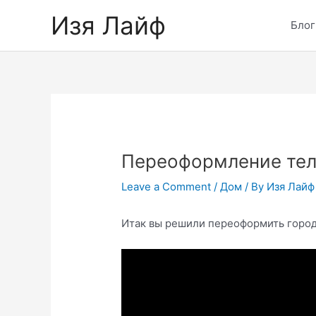
Skip
Изя Лайф
to
Блог
content
Переоформление тел
Leave a Comment
/
Дом
/ By
Изя Лайф
Итак вы решили переоформить город