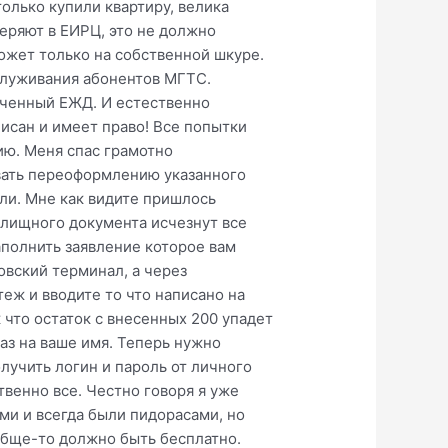
олько купили квартиру, велика
еряют в ЕИРЦ, это не должно
ожет только на собственной шкуре.
служивания абонентов МГТС.
ученный ЕЖД. И естественно
исан и имеет право! Все попытки
ию. Меня спас грамотно
овать переоформлению указанного
ли. Мне как видите пришлось
жилищного документа исчезнут все
аполнить заявление которое вам
овский терминал, а через
еж и вводите то что написано на
 что остаток с внесенных 200 упадет
аз на ваше имя. Теперь нужно
олучить логин и пароль от личного
твенно все. Честно говоря я уже
ми и всегда были пидорасами, но
ообще-то должно быть бесплатно.