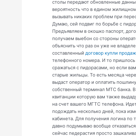
столы передают обновленные данные 
вероятность что в едином жилищном 
вызывать никаких проблем при перео
Думаю, сей подвиг по борьбе с пид
Предъявляем в окошко паспорт, дог
получаем выебон со стороны операто
объяснить что раз он уже не владеле
составленный
договор купли прода
телефонного номера. И то пришлось 
сражаться с пидорасами, но если ва
старые жильцы. То есть месяца чере
выдаст оператор и оплатить пошлину
собственный терминал МТС банка. В
квитанции которую вам также выдаду
на счет вашего МГТС телефона. Идет
подождать несколько дней, пока изме
кабинета. Для получения логина по 
давно подумываю вообще отказаться 
сейчас педерастия просто зашкалива