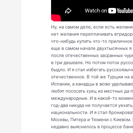
Ну, на самом деле, если есть желани
нет желания переплачивать втридор
что-нибудь купить что-то приличное.
еще в самом начале двухтысячных я 
после отечественных засранных чурк
в три дешевле. Но потом поток русс
быдло. И я стал избегать русскоязыч
отечественное. В той же Турции на al
Испании, а канадцы в зюзю уделываю
любят пососать хуец из местных да 
международные. И в какой-то момент 
год-два никуда не получается уехать
национальности. И я стал бронироват
Москвы, Питера и Тюмени с Киевом. Г
недавно выяснилось в процессе банкр