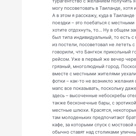
турагентство с желанием получить х
могу посоветовать в Таиланде, хотя 
А в этом я расскажу, куда в Таиланд
поездки – это поебаться с местными
хотите отдохнуть, то… Ну в общем за
был типа индивидуальный, то есть с 
из постели, посоветовал не лететь с
говорили, что Бангкок прикольный го
рейсом. Уже в первый же вечер через
грязный, многолюдный город. Поскол
вместе с местными жителями уехали 
фотки – как-то не возникло желания 
мапс все показывать, поскольку даже
здесь – высоченные небоскребы отеле
также бесконечные бары, с эротикой 
местные шлюхи. Красятся, некоторые
там молоденьких предпочитают брать
кафе, за которыми спуск с мостовой 
обычно ставят над столиками уличны