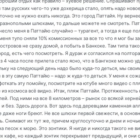
ороший отдых как правило – хуевое решение. Спрашивают пр
и там русских чего-то уже дохерища стало, опять надо ново
е точно не нужно ехать никогда. Это город Паттайя. Ну верне
 разнополыми шлюхами, то дальше можете не смотреть. Патт
несло меня в Паттайю случайно – турагент, а тогда я еще по
меня тупо сняли 10% комиссионных за все то что я мог бы з
 островов не сразу домой, а побыть в Банкоке. Там типа так
род, есть чего посмотреть. Я дурак и согласился на полтор
 4 часа после прилета стало ясно, что в Бангкоке можно уд
ьку на следующий день надо было куда-то деться, мы свои
в эту самую Паттайю – надо ж куда-то деться. У меня к со
фоткать эту помойку, посмотрите на ютубе много видео с пля
 из космоса всё видно. Итак, пляж Паттайи. Протяженность к
й. Под ними на все 8 километров – рынок со всякой херней
и без. Здесь дорога. Вот здесь под деревцами каменная алл
 даже ноги бреют. Не все шлюхи первой свежести, в основн
. Снимают их тут же, причем круглосуточно и днем и ночь
на песок к морю. Это зонтики. Я нигде и никогда такого не 
х кафе, но каждый зонтик перекрывает предыдущий, и они 