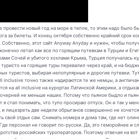
е провести новый год на море в тепле, то этим надо было б
ога за билеты. И конец октября собственно крайний срок к
 Собственно, этот сайт Anyway Anyday и нужен, чтобы получ
конечно летал как все по горящим путевкам в Турции и Егип
ами Сочей и убитого хохлами Крыма, Турция получалась куд
о туристо на горящие туры перевалил через край, и на бюдж
ных туристов, выбирая непопулярные и дорогие путевки. Тут
l inclusive точно также надираются те же немцы, а англичане
тся на all inclusive на курортах Латинской Америки, а отд
почерней не меньше наших. Потому что пьяное быдло и пьян
я стал понимать, что тупо просираю отпуск. Он и так у мен
, и лицезреть две недели обрыганов совершенно не хочется,
ь свой отдых сам. Снимать номера и дома там, где нет олин
де персонал не говорит по-русски. Да, это геморойнее и сл
отства российских туроператоров. Поэтому отвечая на вот э