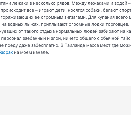
тами лежаки в несколько рядов. Между лежаками и водой – 
 происходит все – играют дети, носятся собаки, бегают спор
огораживающих ее огромным зигзагами. Для купания всего 
 на водных лыжах, приплывают огромные лодки торговцев. П
Охуевших от такого отдыха нормальных людей забирают на ка
ь персонал заебанный и злой, ничего общего с обычной та
не поеду даже забесплатно. В Таиланде масса мест где можн
бзорах
на моем канале.