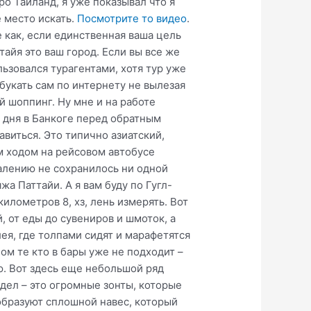
о Таиланд, я уже показывал что я
е место искать.
Посмотрите то видео
.
е как, если единственная ваша цель
айя это ваш город. Если вы все же
льзовался турагентами, хотя тур уже
абукать сам по интернету не вылезая
ой шоппинг. Ну мне и на работе
а дня в Банкоге перед обратным
авиться. Это типично азиатский,
м ходом на рейсовом автобусе
жалению не сохранилось ни одной
жа Паттайи. А я вам буду по Гугл-
илометров 8, хз, лень измерять. Вот
, от еды до сувениров и шмоток, а
ея, где толпами сидят и марафетятся
ом те кто в бары уже не подходит –
ю. Вот здесь еще небольшой ряд
видел – это огромные зонты, которые
образуют сплошной навес, который