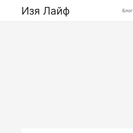
Skip
Изя Лайф
to
Блог
content