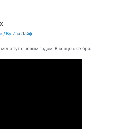
х
ье
/ By
Изя Лайф
меня тут с новым годом. В конце октября.