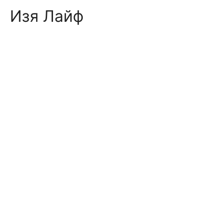
Skip
Изя Лайф
to
content