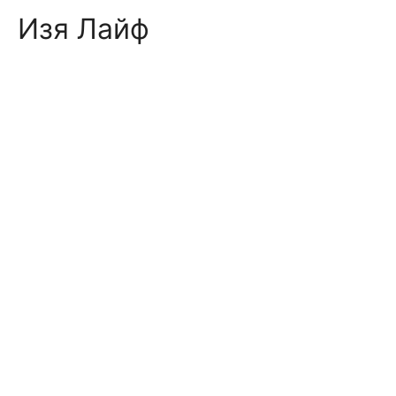
Skip
Изя Лайф
to
content