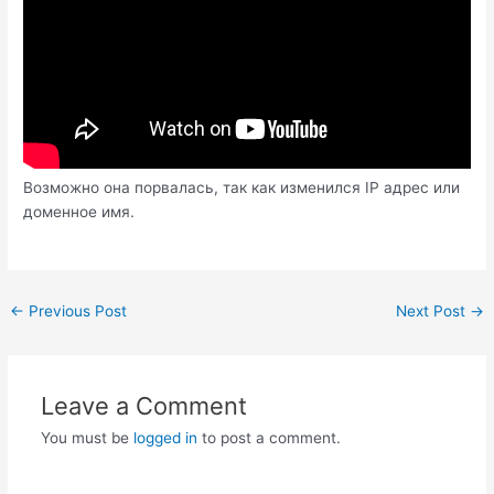
Возможно она порвалась, так как изменился IP адрес или
доменное имя.
Post
←
Previous Post
Next Post
→
navigation
Leave a Comment
You must be
logged in
to post a comment.