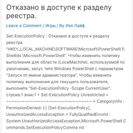
Отказано в доступе к разделу
реестра.
Leave a Comment
/
Игры
/ By
Изя Лайф
Set-ExecutionPolicy : Отказано в доступе к разделу
реестра
“HKEY_LOCAL_MACHINE\SOFTWARE\Microsoft\PowerShell\1\
ShellIds \Microsoft.PowerShell”. Чтобы изменить политику
выполнения для области (LocalMachine), используемой по
умолчанию, запус тите Windows PowerShell с параметром
“Запуск от имени администратора”. Чтобы изменить
политику выполнения для текущего пользователя,
выполните “Set-ExecutionPolicy -Scope CurrentUser”.
строка:1 знак:1 + Set-ExecutionPolicy Unrestricted +
~~~~~~~~~~~~~~~~~~~~~~~~~~~~~~~~ + CategoryInfo :
PermissionDenied: (:) [Set-ExecutionPolicy],
UnauthorizedAccessException + FullyQualifiedErrorId :
System.UnauthorizedAccessException,Microsoft.PowerShell.C
ommands.SetExecutionPolicyComma nd