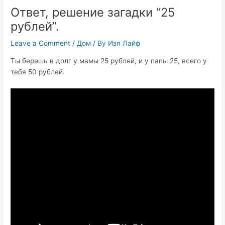
Ответ, решение загадки “25
рублей”.
Leave a Comment
/
Дом
/ By
Изя Лайф
Ты берешь в долг у мамы 25 рублей, и у папы 25, всего у
тебя 50 рублей.