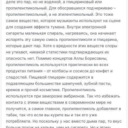
деле это пар, но не водяной, а глицериновый или
пропиленгликольный. Для обосравшихся подчеркиваю –
пропиленгликольный, а не этиленгликольный. Это тоже
самое вещество, которое музыканты используют на сцене
для создания эффекта тумана. Внутри электронной
сигареты маленькая спираль, нагреваясь, она начинает
испарять эту самую смесь пропиленгликоля и глицерина,
которые дают пар. Хотя о вредности этих веществ споры
не утихают, никакой статистики подтверждающих их
опасность нет. Помимо концертов Аллы Борисовны,
пропиленгликоль используется практически во всех
продуктах питания – от колбасы и сосисок до конфет и
сладостей. Пищевой глицерин содержится в
подавляющем большинстве шампуней, зубной пасты,
кремов и прочей косметике. Пропиленгликоль
используется при заморозке эмбрионов. Так что избежать
контакта с этими веществами в современном мире не
получится, а самое главное, пропиленгликоль добавляют в
табак, так что если вы курите вы и так его уже
потребляете. Но поскольку у нас вместо дыма пар, то вкус
больше похож на кальян, чем на сигарету. Но к этому