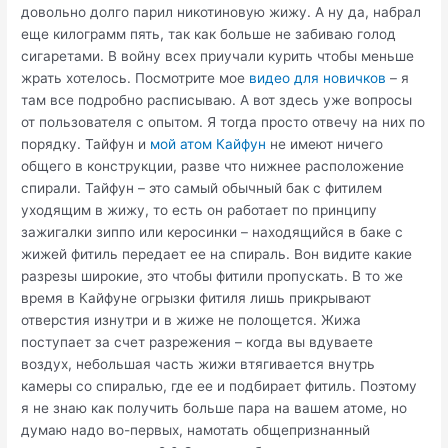
довольно долго парил никотиновую жижу. А ну да, набрал
еще килограмм пять, так как больше не забиваю голод
сигаретами. В войну всех приучали курить чтобы меньше
жрать хотелось. Посмотрите мое
видео для новичков
– я
там все подробно расписываю. А вот здесь уже вопросы
от пользователя с опытом. Я тогда просто отвечу на них по
порядку. Тайфун и
мой атом Кайфун
не имеют ничего
общего в конструкции, разве что нижнее расположение
спирали. Тайфун – это самый обычный бак с фитилем
уходящим в жижу, то есть он работает по принципу
зажигалки зиппо или керосинки – находящийся в баке с
жижей фитиль передает ее на спираль. Вон видите какие
разрезы широкие, это чтобы фитили пропускать. В то же
время в Кайфуне огрызки фитиля лишь прикрывают
отверстия изнутри и в жиже не полощется. Жижа
поступает за счет разрежения – когда вы вдуваете
воздух, небольшая часть жижи втягивается внутрь
камеры со спиралью, где ее и подбирает фитиль. Поэтому
я не знаю как получить больше пара на вашем атоме, но
думаю надо во-первых, намотать общепризнанный