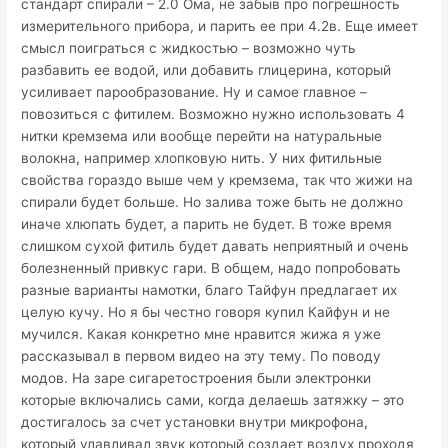
стандарт спирали – 2.0 Ома, не забыв про погрешность
измерительного прибора, и парить ее при 4.2в. Еще имеет
смысл поиграться с жидкостью – возможно чуть
разбавить ее водой, или добавить глицерина, который
усиливает парообразование. Ну и самое главное –
повозиться с фитилем. Возможно нужно использовать 4
нитки кремзема или вообще перейти на натуральные
волокна, например хлопковую нить. У них фитильные
свойства гораздо выше чем у кремзема, так что жижи на
спирали будет больше. Но залива тоже быть не должно
иначе хлюпать будет, а парить не будет. В тоже время
слишком сухой фитиль будет давать неприятный и очень
болезненный привкус гари. В общем, надо попробовать
разные варианты намотки, благо Тайфун предлагает их
целую кучу. Но я бы честно говоря купил Кайфун и не
мучился. Какая конкретно мне нравится жижа я уже
рассказывал в первом видео на эту тему. По поводу
модов. На заре сигаретостроения были электронки
которые включались сами, когда делаешь затяжку – это
достигалось за счет установки внутри микрофона,
который улавливал звук который создает воздух проходя