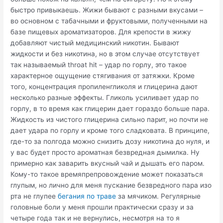
быстро привыкаешь. Жижи бывают с разными вкусами –
во основном с табачными и фруктовыми, полученными на
базе пищевых ароматизаторов. Для крепости в жижу
добавляют чистый медицинский никотин. Бывают
жидкости и без никотина, но в этом случае отсутствует
так называемый throat hit – удар по горлу, это такое
характерное ощущение стягивания от затяжки. Кроме
того, концентрация пропиленгликоля и глицерина дают
несколько разные эффекты. Гликоль усиливает удар по
горлу, в то время как глицерин дает гораздо больше пара.
Жидкость из чистого глицерина сильно парит, но почти не
дает удара по горлу и кроме того сладковата. В принципе,
где-то за полгода можно снизить дозу никотина до нуля, и
у вас будет просто ароматная безвредная дымилка. Ну
примерно как заварить вкусный чай и дышать его паром.
Кому-то такое времяпрепровождение может показаться
глупым, но лично для меня пускание безвредного пара изо
рта не глупее
бегания по траве
за мячиком. Регулярные
головные боли у меня прошли практически сразу и за
четыре года так и не вернулись, несмотря на то я