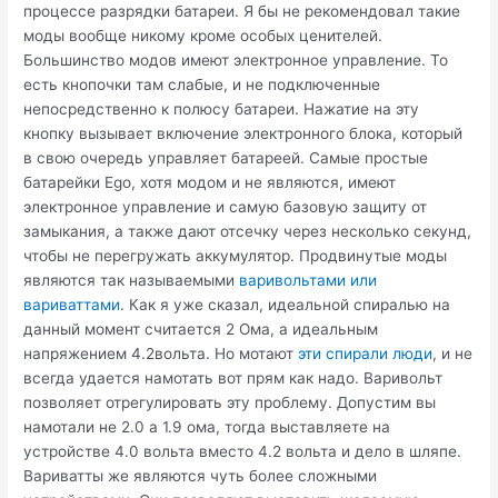
процессе разрядки батареи. Я бы не рекомендовал такие
моды вообще никому кроме особых ценителей.
Большинство модов имеют электронное управление. То
есть кнопочки там слабые, и не подключенные
непосредственно к полюсу батареи. Нажатие на эту
кнопку вызывает включение электронного блока, который
в свою очередь управляет батареей. Самые простые
батарейки Ego, хотя модом и не являются, имеют
электронное управление и самую базовую защиту от
замыкания, а также дают отсечку через несколько секунд,
чтобы не перегружать аккумулятор. Продвинутые моды
являются так называемыми
варивольтами или
вариваттами
. Как я уже сказал, идеальной спиралью на
данный момент считается 2 Ома, а идеальным
напряжением 4.2вольта. Но мотают
эти спирали люди
, и не
всегда удается намотать вот прям как надо. Варивольт
позволяет отрегулировать эту проблему. Допустим вы
намотали не 2.0 а 1.9 ома, тогда выставляете на
устройстве 4.0 вольта вместо 4.2 вольта и дело в шляпе.
Вариватты же являются чуть более сложными