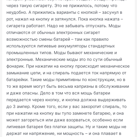
через такую сигарету. Это не прижилось, потому что
неудобно. А прижились варианты с кнопкой – засунул в
рот, нажал на кнопку и затянулся. Пока кнопка нажата –
сигарета работает. Надо не забывать отпускать. Моды
отличаются от обычных электронных сигарет
возможностью смены батарей – там как правило
используются литиевые аккумуляторы стандартных
промышленных типов. Моды бывают механические и
электронные. Механические моды это по сути обычный
фонарик. При нажатии на кнопку происходит механическое
замыкание цепи, и на спираль подается ток напрямую от
батарейки. Такие моды примитивны по конструкции, но в
то же время могут быть весьма капризны в обслуживании
и даже опасны. Дело в том что вся мощь батареи
передается через кнопку, и кнопка должна выдерживать
до 3 ампер. Кроме того, если у вас закоротит спираль, то
при нажатии на кнопку вы тупо замкнете батарею, и она
может загореться или даже взорваться, особенно если
литиевая батарея без платки защиты. Ну и такие моды не
держат ни напряжение, ни мощность – и она плавает в