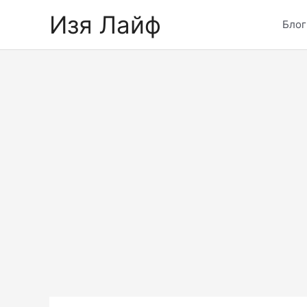
Skip
Изя Лайф
to
Блог
content