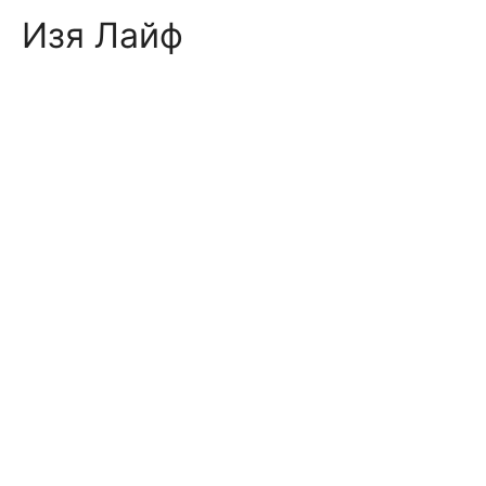
Skip
Изя Лайф
to
content