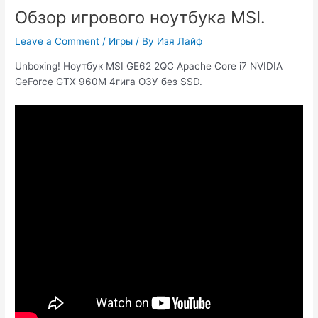
Обзор игрового ноутбука MSI.
Leave a Comment
/
Игры
/ By
Изя Лайф
Unboxing! Ноутбук MSI GE62 2QC Apache Core i7 NVIDIA
GeForce GTX 960M 4гига ОЗУ без SSD.