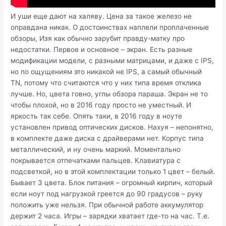
И уши еще дают на халяву. Цена за такое железо не
оправдана никак. О достоинствах наплели проплаченные
обзоры, Изя как обычно зарубит правду-матку про
недостатки. Первое и основное – экран. Есть разные
модификации модели, с разными матрицами, и даже с IPS,
но по ощущениям это никакой не IPS, а самый обычный
TN, потому что считаются что у них типа время отклика
лучше. Но, цвета говно, углы обзора параша. Экран не то
чтобы плохой, но в 2016 году просто не уместный. И
яркость так себе. Опять таки, в 2016 году в ноуте
установлен привод оптических дисков. Нахуя – непонятно,
в комплекте даже диска с драйверами нет. Корпус типа
металлический, и ну очень маркий. Моментально
покрывается отпечатками пальцев. Клавиатура с
подсветкой, но в этой комплектации только 1 цвет – белый.
Бывает 3 цвета. Блок питания – огромный кирпич, который
если ноут под нагрузкой греется до 90 градусов – руку
положить уже нельзя. При обычной работе аккумулятор
держит 2 часа. Игры – зарядки хватает где-то на час. Т.е.