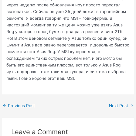
через неделю после обновления ноут просто перестал
включаться. Сейчас он уже 35 дней лежит в гарантийном
ремонте. Я всегда говорил что MSI – говнофирма. В
настоящий момент за ту же цену можно уже взять Asus
Rog у которого проц будет в два раза резвее и винт 2Тб.
Но! В этом ценовом сегменте у Asus только один кулер, он
шумит и Asus все равно перегревается, и довольно быстро
ломается этот Asus Rog. У MSI кулеров два, с
охлаждением таких острых проблем нет, и это могло бы
быть его единственным плюсом, вот только у Asus Rog
чуть подороже тоже таки два кулера, и система выброса
пыли. Говно короче этот ваш MSI.
Post
←
Previous Post
Next Post
→
navigation
Leave a Comment