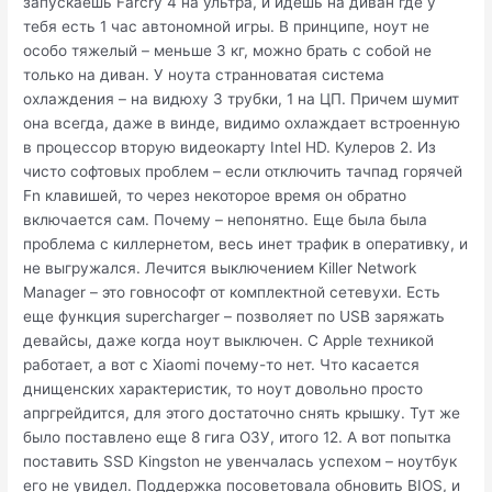
запускаешь Farcry 4 на ультра, и идешь на диван где у
тебя есть 1 час автономной игры. В принципе, ноут не
особо тяжелый – меньше 3 кг, можно брать с собой не
только на диван. У ноута странноватая система
охлаждения – на видюху 3 трубки, 1 на ЦП. Причем шумит
она всегда, даже в винде, видимо охлаждает встроенную
в процессор вторую видеокарту Intel HD. Кулеров 2. Из
чисто софтовых проблем – если отключить тачпад горячей
Fn клавишей, то через некоторое время он обратно
включается сам. Почему – непонятно. Еще была была
проблема с киллернетом, весь инет трафик в оперативку, и
не выгружался. Лечится выключением Killer Network
Manager – это говнософт от комплектной сетевухи. Есть
еще функция supercharger – позволяет по USB заряжать
девайсы, даже когда ноут выключен. С Apple техникой
работает, а вот с Xiaomi почему-то нет. Что касается
днищенских характеристик, то ноут довольно просто
апргрейдится, для этого достаточно снять крышку. Тут же
было поставлено еще 8 гига ОЗУ, итого 12. А вот попытка
поставить SSD Kingston не увенчалась успехом – ноутбук
его не увидел. Поддержка посоветовала обновить BIOS, и