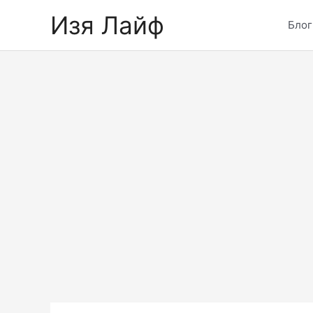
Skip
Изя Лайф
to
Блог
content