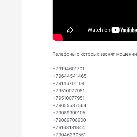
Телефоны с которых звонят мошенник
+79194601701
+79644541465
+79146701104
+79510077951
+79510077951
+79655537564
+79089990105
+79089708900
+79163181844
+79046230551