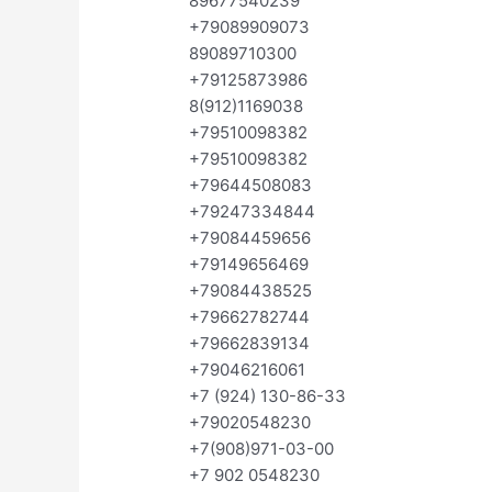
89677540239
+79089909073
89089710300
+79125873986
8(912)1169038
+79510098382
+79510098382
+79644508083
+79247334844
+79084459656
+79149656469
+79084438525
+79662782744
+79662839134
+79046216061
+7 (924) 130-86-33
+79020548230
+7(908)971-03-00
+7 902 0548230