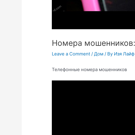
Номера мошенников
Leave a Comment
/
Дом
/ By
Изя Лайф
Телефонные номера мошенников