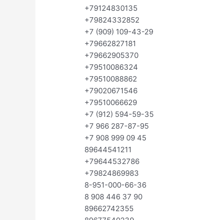
+79124830135
+79824332852
+7 (909) 109-43-29
+79662827181
+79662905370
+79510086324
+79510088862
+79020671546
+79510066629
+7 (912) 594-59-35
+7 966 287-87-95
+7 908 999 09 45
89644541211
+79644532786
+79824869983
8-951-000-66-36
8 908 446 37 90
89662742355